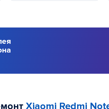
лея
она
емонт
Xiaomi Redmi Note