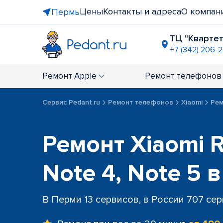
Цены
Контакты и адреса
О компан
Пермь
ТЦ "Квартет
+7 (342) 206-
БЦ "Рим",
+7 (342) 21
Ремонт
Apple
Ремонт
телефонов
ост. "Пле
+7 (342) 20
Сервис Pedant.ru
Ремонт телефонов
Xiaomi
Рем
напротив 
+7 (342) 206
Ремонт Xiaomi 
Note 4, Note 5 
В Перми 13 сервисов, в России 707 се