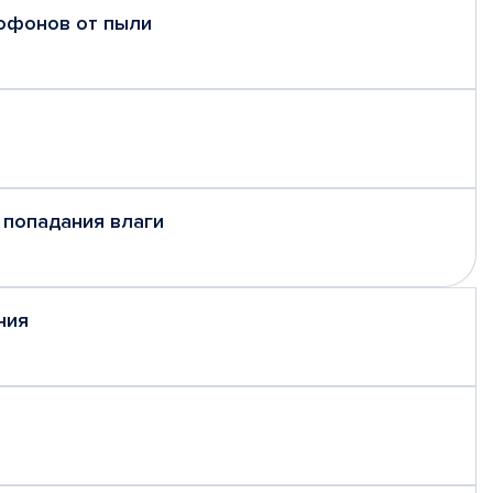
рофонов от пыли
 попадания влаги
ния