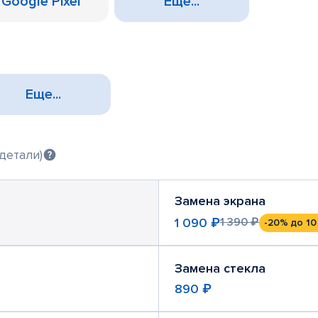
Google Pixel
Еще...
Еще...
детали)
Замена экрана
1 090 ₽
1 390 ₽
-20%
до 10
Замена стекла
890 ₽