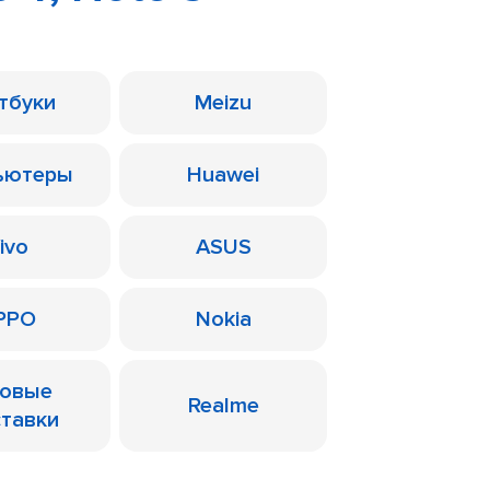
тбуки
Meizu
ьютеры
Huawei
ivo
ASUS
PPO
Nokia
ровые
Realme
ставки