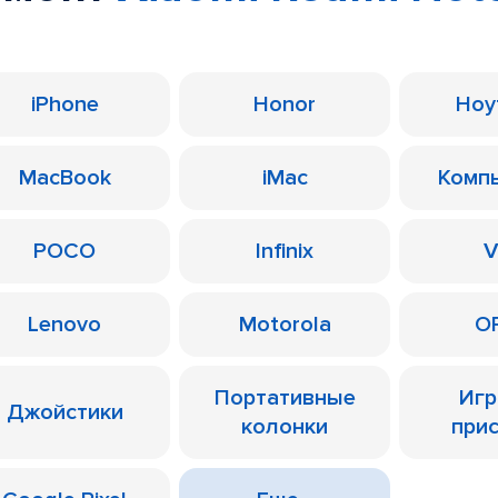
iPhone
Honor
Ноу
MacBook
iMac
Комп
POCO
Infinix
V
Lenovo
Motorola
O
Портативные
Иг
Джойстики
колонки
при