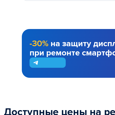
-30%
на защиту дисп
при ремонте смартф
Доступные цены на р