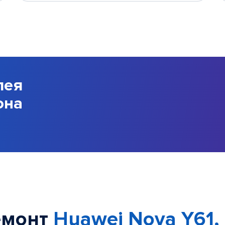
лея
она
емонт
Huawei Nova Y61,