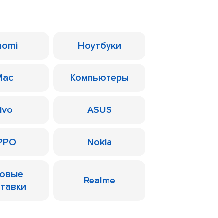
aomi
Ноутбуки
Mac
Компьютеры
ivo
ASUS
PPO
Nokia
ровые
Realme
ставки