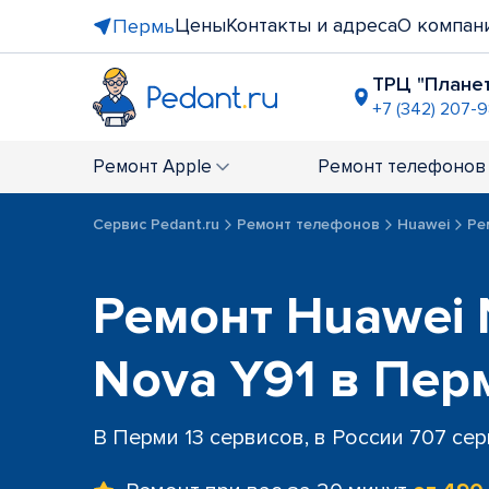
Цены
Контакты и адреса
О компан
Пермь
ТРЦ "Плане
+7 (342) 207-
напротив 
+7 (342) 206
Ремонт
Apple
Ремонт
телефонов
БЦ "Рим",
+7 (342) 21
Сервис Pedant.ru
Ремонт телефонов
Huawei
Ре
ТЦ "Земля
+7 (342) 20
Ремонт Huawei 
Nova Y91 в Пер
В Перми 13 сервисов, в России 707 се