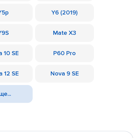
Y5p
Y6 (2019)
Y9S
Mate X3
a 10 SE
P60 Pro
a 12 SE
Nova 9 SE
ще...