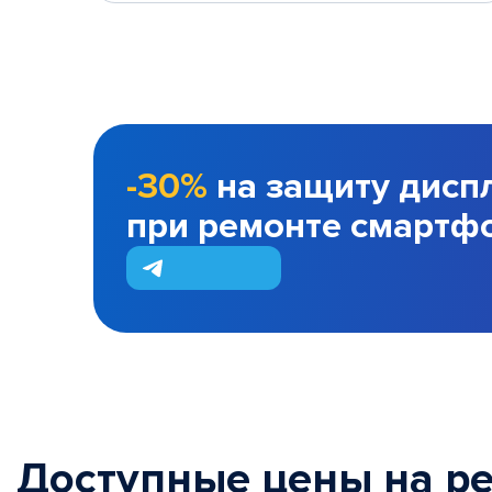
-30%
на защиту дисп
при ремонте смартф
Доступные цены на р