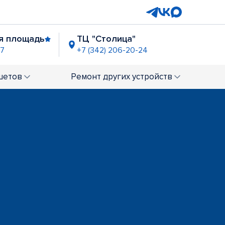
я площадь
ТЦ "Столица"
57
+7 (342) 206-20-24
ТЦ "Браво"
5-56-43
+7 (342) 206-13-25
шетов
Ремонт
других устройств
небо" (ост. "Карпинского")
2-54