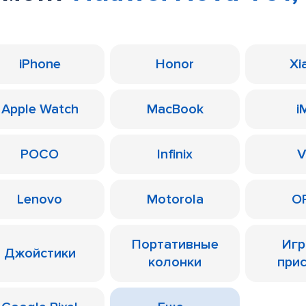
iPhone
Honor
Xi
Apple Watch
MacBook
i
POCO
Infinix
V
Lenovo
Motorola
O
Портативные
Иг
Джойстики
колонки
при