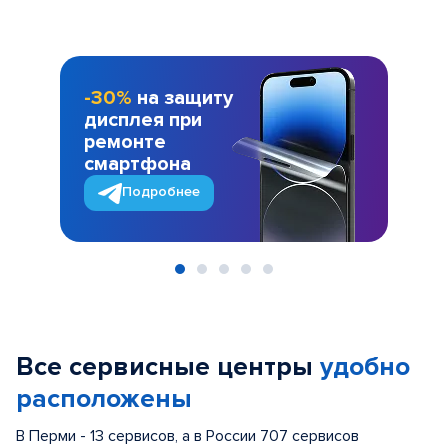
-30%
на защиту
дисплея при
ремонте
смартфона
Подробнее
Item
1
of
Все сервисные центры
удобно
5
расположены
В Перми - 13 сервисов, а в России 707 сервисов