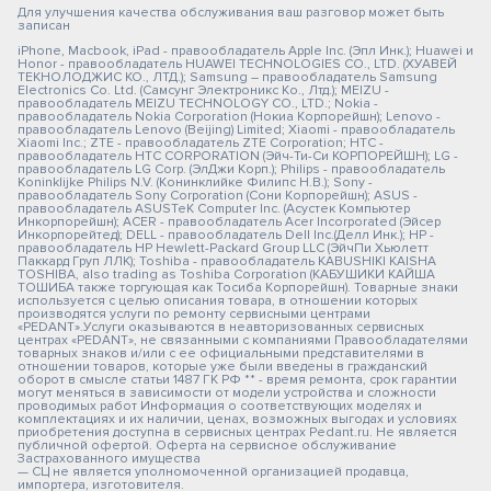
Для улучшения качества обслуживания ваш разговор может быть
записан
iPhone, Macbook, iPad - правообладатель Apple Inc. (Эпл Инк.); Huawei и
Honor - правообладатель HUAWEI TECHNOLOGIES CO., LTD. (ХУАВЕЙ
ТЕКНОЛОДЖИС КО., ЛТД.); Samsung – правообладатель Samsung
Electronics Co. Ltd. (Самсунг Электроникс Ко., Лтд.); MEIZU -
правообладатель MEIZU TECHNOLOGY CO., LTD.; Nokia -
правообладатель Nokia Corporation (Нокиа Корпорейшн); Lenovo -
правообладатель Lenovo (Beijing) Limited; Xiaomi - правообладатель
Xiaomi Inc.; ZTE - правообладатель ZTE Corporation; HTC -
правообладатель HTC CORPORATION (Эйч-Ти-Си КОРПОРЕЙШН); LG -
правообладатель LG Corp. (ЭлДжи Корп.); Philips - правообладатель
Koninklijke Philips N.V. (Конинклийке Филипс Н.В.); Sony -
правообладатель Sony Corporation (Сони Корпорейшн); ASUS -
правообладатель ASUSTeK Computer Inc. (Асустек Компьютер
Инкорпорейшн); ACER - правообладатель Acer Incorporated (Эйсер
Инкорпорейтед); DELL - правообладатель Dell Inc.(Делл Инк.); HP -
правообладатель HP Hewlett-Packard Group LLC (ЭйчПи Хьюлетт
Паккард Груп ЛЛК); Toshiba - правообладатель KABUSHIKI KAISHA
TOSHIBA, also trading as Toshiba Corporation (КАБУШИКИ КАЙША
ТОШИБА также торгующая как Тосиба Корпорейшн). Товарные знаки
используется с целью описания товара, в отношении которых
производятся услуги по ремонту сервисными центрами
«PEDANT».Услуги оказываются в неавторизованных сервисных
центрах «PEDANT», не связанными с компаниями Правообладателями
товарных знаков и/или с ее официальными представителями в
отношении товаров, которые уже были введены в гражданский
оборот в смысле статьи 1487 ГК РФ ** - время ремонта, срок гарантии
могут меняться в зависимости от модели устройства и сложности
проводимых работ Информация о соответствующих моделях и
комплектациях и их наличии, ценах, возможных выгодах и условиях
приобретения доступна в сервисных центрах Pedant.ru. Не является
публичной офертой. Оферта на сервисное обслуживание
Застрахованного имущества
— СЦ не является уполномоченной организацией продавца,
импортера, изготовителя.