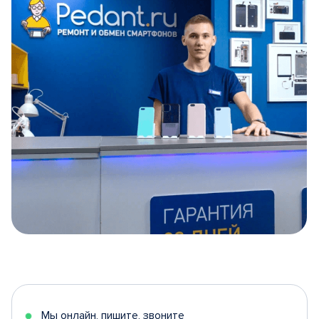
Item
1
of
5
Мы онлайн, пишите, звоните