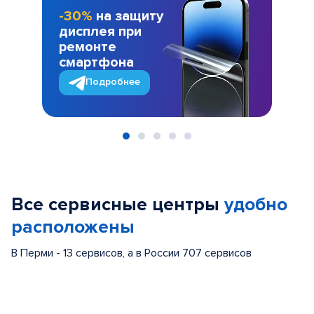
-30%
на защиту
дисплея при
ремонте
смартфона
Подробнее
Item
1
of
Все сервисные центры
удобно
5
расположены
В Перми - 13 сервисов, а в России 707 сервисов