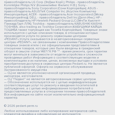
правообладатель LG Corp. (ЭлДжи Корп.); Philips - правообладатель
Koninklijke Philips N.V. (Конинклийке Филипс Н.В.); Sony -
правообладатель Sony Corporation (Сони Корпорейшн); ASUS -
правообладатель ASUSTeK Computer Inc. (Асустек Компьютер
Инкорпорейшн); ACER - правообладатель Acer Incorporated (Эйсер
Инкорпорейтед); DELL - правообладатель Dell Inc.(Делл Инк.); HP -
правообладатель HP Hewlett-Packard Group LLC (ЭйчПи Хьюлетт
Паккард Груп ЛЛК); Toshiba - правообладатель KABUSHIKI KAISHA
TOSHIBA, also trading as Toshiba Corporation (КАБУШИКИ КАЙША
ТОШИБА также торгующая как Тосиба Корпорейшн). Товарные знаки
используется с целью описания товара, в отношении которых
производятся услуги по ремонту сервисными центрами
«PEDANT».Услуги оказываются в неавторизованных сервисных
центрах «PEDANT», не связанными с компаниями Правообладателями
товарных знаков и/или с ее официальными представителями в
отношении товаров, которые уже были введены в гражданский
оборот в смысле статьи 1487 ГК РФ ** - время ремонта, срок гарантии
могут меняться в зависимости от модели устройства и сложности
проводимых работ Информация о соответствующих моделях и
комплектациях и их наличии, ценах, возможных выгодах и условиях
приобретения доступна в сервисных центрах Pedant.ru. Не является
публичной офертой. Оферта на сервисное обслуживание
Застрахованного имущества
— СЦ не является уполномоченной организацией продавца,
импортера, изготовителя.
— СЦ "Педант" не является авторизованным сервис центром.
— Обозначение используется не с целью индивидуализации
соответствующих услуг по ремонту и введения посетителей в
заблуждение, а с целью информирования потребителей о
предоставляемых услугах в отношении техники правообладателей.
Вся информация на сайте носит исключительно информационный
характер.
© 2026 pedant-perm.ru
Любое использование либо копирование материалов сайта,
элементов дизайна и оформления не допускается.