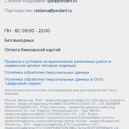
Служба поддержки:
spk@pedant.ru
Партнерство:
reklama@pedant.ru
ПН - ВС 09:00 - 22:00
Без выходных
Оплата банковской картой
Правила и условия на выполнение ремонтных работ в
сервисном центре типовые (единые)
Политика обработки персональных данных
Политика обработки персональных данных в ООО
"Цифровой сервис"
Для улучшения качества обслуживания ваш разговор может быть
записан
iPhone, Macbook, iPad - правообладатель Apple Inc. (Эпл Инк.); Huawei и
Honor - правообладатель HUAWEI TECHNOLOGIES CO., LTD. (ХУАВЕЙ
ТЕКНОЛОДЖИС КО., ЛТД.); Samsung – правообладатель Samsung
Electronics Co. Ltd. (Самсунг Электроникс Ко., Лтд.); MEIZU -
правообладатель MEIZU TECHNOLOGY CO., LTD.; Nokia -
правообладатель Nokia Corporation (Нокиа Корпорейшн); Lenovo -
правообладатель Lenovo (Beijing) Limited; Xiaomi - правообладатель
Xiaomi Inc.; ZTE - правообладатель ZTE Corporation; HTC -
правообладатель HTC CORPORATION (Эйч-Ти-Си КОРПОРЕЙШН); LG -