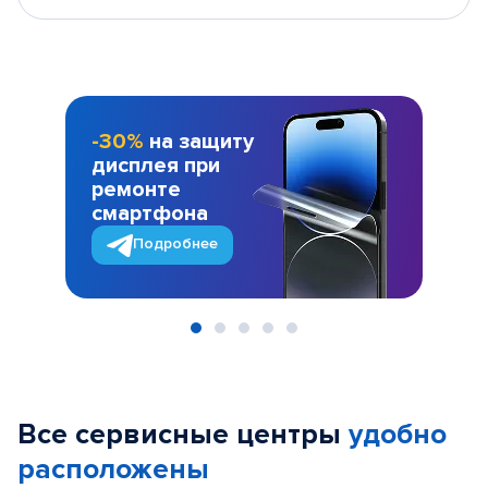
-30%
на защиту
дисплея при
ремонте
смартфона
Подробнее
Item
1
of
Все сервисные центры
удобно
5
расположены