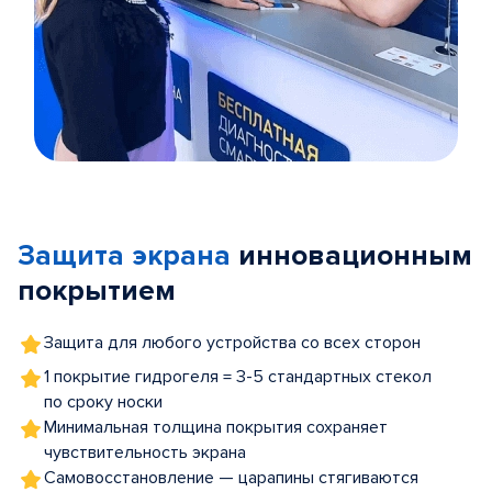
Item
1
of
Защита экрана
инновационным
5
покрытием
Защита для любого устройства со всех сторон
1 покрытие гидрогеля = 3-5 стандартных стекол
по сроку носки
Минимальная толщина покрытия сохраняет
чувствительность экрана
Самовосстановление — царапины стягиваются