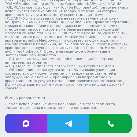
Паккард Груп ЛЛК); Toshiba - правообладатель KABUSHIKI KAISHA
TOSHIBA, also trading as Toshiba Corporation (КАБУШИКИ КАЙША
ТОШИБА также торгующая как Тосиба Корпорейшн). Товарные знаки
используется с целью описания товара, в отношении которых
производятся услуги по ремонту сервисными центрами
«PEDANT».Услуги оказываются в неавторизованных сервисных
центрах «PEDANT», не связанными с компаниями Правообладателями
товарных знаков и/или с ее официальными представителями в
отношении товаров, которые уже были введены в гражданский
оборот в смысле статьи 1487 ГК РФ ** - время ремонта, срок гарантии
могут меняться в зависимости от модели устройства и сложности
проводимых работ Информация о соответствующих моделях и
комплектациях и их наличии, ценах, возможных выгодах и условиях
приобретения доступна в сервисных центрах Pedant.ru. Не является
публичной офертой. Оферта на сервисное обслуживание
Застрахованного имущества
— СЦ не является уполномоченной организацией продавца,
импортера, изготовителя.
— СЦ "Педант" не является авторизованным сервис центром.
— Обозначение используется не с целью индивидуализации
соответствующих услуг по ремонту и введения посетителей в
заблуждение, а с целью информирования потребителей о
предоставляемых услугах в отношении техники правообладателей.
Вся информация на сайте носит исключительно информационный
характер.
© 2026 pedant-perm.ru
Любое использование либо копирование материалов сайта,
элементов дизайна и оформления не допускается.