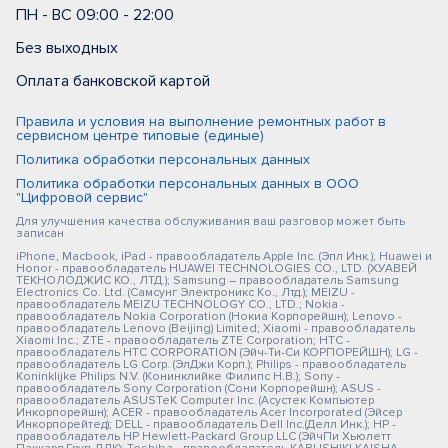
ПН - ВС 09:00 - 22:00
Без выходных
Оплата банковской картой
Правила и условия на выполнение ремонтных работ в
сервисном центре типовые (единые)
Политика обработки персональных данных
Политика обработки персональных данных в ООО
"Цифровой сервис"
Для улучшения качества обслуживания ваш разговор может быть
записан
iPhone, Macbook, iPad - правообладатель Apple Inc. (Эпл Инк.); Huawei и
Honor - правообладатель HUAWEI TECHNOLOGIES CO., LTD. (ХУАВЕЙ
ТЕКНОЛОДЖИС КО., ЛТД.); Samsung – правообладатель Samsung
Electronics Co. Ltd. (Самсунг Электроникс Ко., Лтд.); MEIZU -
правообладатель MEIZU TECHNOLOGY CO., LTD.; Nokia -
правообладатель Nokia Corporation (Нокиа Корпорейшн); Lenovo -
правообладатель Lenovo (Beijing) Limited; Xiaomi - правообладатель
Xiaomi Inc.; ZTE - правообладатель ZTE Corporation; HTC -
правообладатель HTC CORPORATION (Эйч-Ти-Си КОРПОРЕЙШН); LG -
правообладатель LG Corp. (ЭлДжи Корп.); Philips - правообладатель
Koninklijke Philips N.V. (Конинклийке Филипс Н.В.); Sony -
правообладатель Sony Corporation (Сони Корпорейшн); ASUS -
правообладатель ASUSTeK Computer Inc. (Асустек Компьютер
Инкорпорейшн); ACER - правообладатель Acer Incorporated (Эйсер
Инкорпорейтед); DELL - правообладатель Dell Inc.(Делл Инк.); HP -
правообладатель HP Hewlett-Packard Group LLC (ЭйчПи Хьюлетт