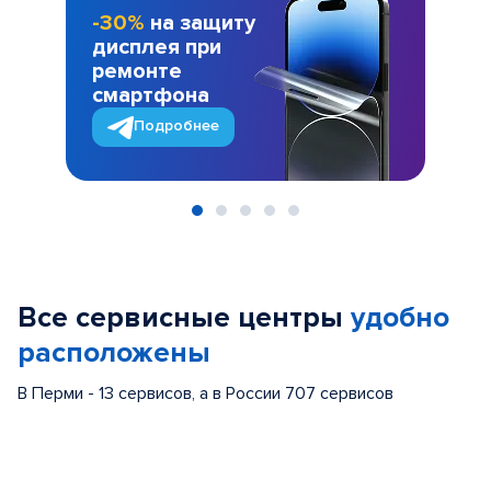
-30%
на защиту
дисплея при
ремонте
смартфона
Подробнее
Item
1
of
Все сервисные центры
удобно
5
расположены
В Перми - 13 сервисов, а в России 707 сервисов