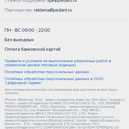
Служба поддержки:
spk@pedant.ru
Партнерство:
reklama@pedant.ru
ПН - ВС 09:00 - 22:00
Без выходных
Оплата банковской картой
Правила и условия на выполнение ремонтных работ в
сервисном центре типовые (единые)
Политика обработки персональных данных
Политика обработки персональных данных в ООО
"Цифровой сервис"
Для улучшения качества обслуживания ваш разговор может быть
записан
iPhone, Macbook, iPad - правообладатель Apple Inc. (Эпл Инк.); Huawei и
Honor - правообладатель HUAWEI TECHNOLOGIES CO., LTD. (ХУАВЕЙ
ТЕКНОЛОДЖИС КО., ЛТД.); Samsung – правообладатель Samsung
Electronics Co. Ltd. (Самсунг Электроникс Ко., Лтд.); MEIZU -
правообладатель MEIZU TECHNOLOGY CO., LTD.; Nokia -
правообладатель Nokia Corporation (Нокиа Корпорейшн); Lenovo -
правообладатель Lenovo (Beijing) Limited; Xiaomi - правообладатель
Xiaomi Inc.; ZTE - правообладатель ZTE Corporation; HTC -
правообладатель HTC CORPORATION (Эйч-Ти-Си КОРПОРЕЙШН); LG -