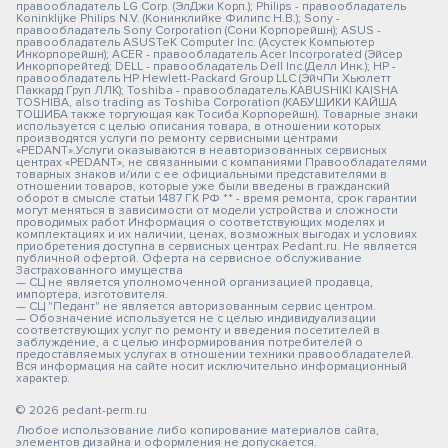
правообладатель LG Corp. (ЭлДжи Корп.); Philips - правообладатель
Koninklijke Philips N.V. (Конинклийке Филипс Н.В.); Sony -
правообладатель Sony Corporation (Сони Корпорейшн); ASUS -
правообладатель ASUSTeK Computer Inc. (Асустек Компьютер
Инкорпорейшн); ACER - правообладатель Acer Incorporated (Эйсер
Инкорпорейтед); DELL - правообладатель Dell Inc.(Делл Инк.); HP -
правообладатель HP Hewlett-Packard Group LLC (ЭйчПи Хьюлетт
Паккард Груп ЛЛК); Toshiba - правообладатель KABUSHIKI KAISHA
TOSHIBA, also trading as Toshiba Corporation (КАБУШИКИ КАЙША
ТОШИБА также торгующая как Тосиба Корпорейшн). Товарные знаки
используется с целью описания товара, в отношении которых
производятся услуги по ремонту сервисными центрами
«PEDANT».Услуги оказываются в неавторизованных сервисных
центрах «PEDANT», не связанными с компаниями Правообладателями
товарных знаков и/или с ее официальными представителями в
отношении товаров, которые уже были введены в гражданский
оборот в смысле статьи 1487 ГК РФ ** - время ремонта, срок гарантии
могут меняться в зависимости от модели устройства и сложности
проводимых работ Информация о соответствующих моделях и
комплектациях и их наличии, ценах, возможных выгодах и условиях
приобретения доступна в сервисных центрах Pedant.ru. Не является
публичной офертой. Оферта на сервисное обслуживание
Застрахованного имущества
— СЦ не является уполномоченной организацией продавца,
импортера, изготовителя.
— СЦ "Педант" не является авторизованным сервис центром.
— Обозначение используется не с целью индивидуализации
соответствующих услуг по ремонту и введения посетителей в
заблуждение, а с целью информирования потребителей о
предоставляемых услугах в отношении техники правообладателей.
Вся информация на сайте носит исключительно информационный
характер.
© 2026 pedant-perm.ru
Любое использование либо копирование материалов сайта,
элементов дизайна и оформления не допускается.