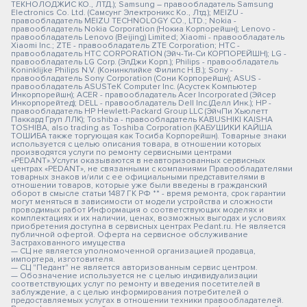
ТЕКНОЛОДЖИС КО., ЛТД.); Samsung – правообладатель Samsung
Electronics Co. Ltd. (Самсунг Электроникс Ко., Лтд.); MEIZU -
правообладатель MEIZU TECHNOLOGY CO., LTD.; Nokia -
правообладатель Nokia Corporation (Нокиа Корпорейшн); Lenovo -
правообладатель Lenovo (Beijing) Limited; Xiaomi - правообладатель
Xiaomi Inc.; ZTE - правообладатель ZTE Corporation; HTC -
правообладатель HTC CORPORATION (Эйч-Ти-Си КОРПОРЕЙШН); LG -
правообладатель LG Corp. (ЭлДжи Корп.); Philips - правообладатель
Koninklijke Philips N.V. (Конинклийке Филипс Н.В.); Sony -
правообладатель Sony Corporation (Сони Корпорейшн); ASUS -
правообладатель ASUSTeK Computer Inc. (Асустек Компьютер
Инкорпорейшн); ACER - правообладатель Acer Incorporated (Эйсер
Инкорпорейтед); DELL - правообладатель Dell Inc.(Делл Инк.); HP -
правообладатель HP Hewlett-Packard Group LLC (ЭйчПи Хьюлетт
Паккард Груп ЛЛК); Toshiba - правообладатель KABUSHIKI KAISHA
TOSHIBA, also trading as Toshiba Corporation (КАБУШИКИ КАЙША
ТОШИБА также торгующая как Тосиба Корпорейшн). Товарные знаки
используется с целью описания товара, в отношении которых
производятся услуги по ремонту сервисными центрами
«PEDANT».Услуги оказываются в неавторизованных сервисных
центрах «PEDANT», не связанными с компаниями Правообладателями
товарных знаков и/или с ее официальными представителями в
отношении товаров, которые уже были введены в гражданский
оборот в смысле статьи 1487 ГК РФ ** - время ремонта, срок гарантии
могут меняться в зависимости от модели устройства и сложности
проводимых работ Информация о соответствующих моделях и
комплектациях и их наличии, ценах, возможных выгодах и условиях
приобретения доступна в сервисных центрах Pedant.ru. Не является
публичной офертой. Оферта на сервисное обслуживание
Застрахованного имущества
— СЦ не является уполномоченной организацией продавца,
импортера, изготовителя.
— СЦ "Педант" не является авторизованным сервис центром.
— Обозначение используется не с целью индивидуализации
соответствующих услуг по ремонту и введения посетителей в
заблуждение, а с целью информирования потребителей о
предоставляемых услугах в отношении техники правообладателей.