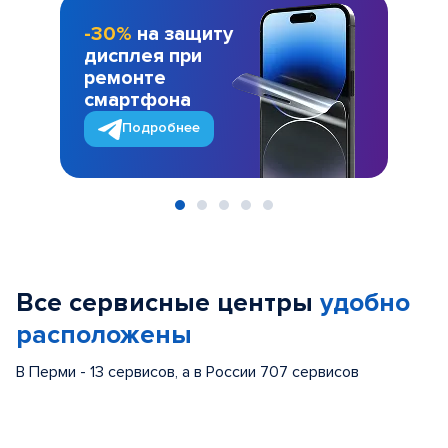
-30%
на защиту
дисплея при
ремонте
смартфона
Подробнее
Item
1
of
Все сервисные центры
удобно
5
расположены
В Перми - 13 сервисов, а в России 707 сервисов