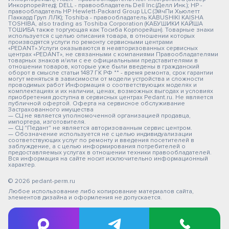
Инкорпорейтед); DELL - правообладатель Dell Inc.(Делл Инк.); HP -
правообладатель HP Hewlett-Packard Group LLC (ЭйчПи Хьюлетт
Паккард Груп ЛЛК); Toshiba - правообладатель KABUSHIKI KAISHA
TOSHIBA, also trading as Toshiba Corporation (КАБУШИКИ КАЙША
ТОШИБА также торгующая как Тосиба Корпорейшн). Товарные знаки
используется с целью описания товара, в отношении которых
производятся услуги по ремонту сервисными центрами
«PEDANT».Услуги оказываются в неавторизованных сервисных
центрах «PEDANT», не связанными с компаниями Правообладателями
товарных знаков и/или с ее официальными представителями в
отношении товаров, которые уже были введены в гражданский
оборот в смысле статьи 1487 ГК РФ ** - время ремонта, срок гарантии
могут меняться в зависимости от модели устройства и сложности
проводимых работ Информация о соответствующих моделях и
комплектациях и их наличии, ценах, возможных выгодах и условиях
приобретения доступна в сервисных центрах Pedant.ru. Не является
публичной офертой. Оферта на сервисное обслуживание
Застрахованного имущества
— СЦ не является уполномоченной организацией продавца,
импортера, изготовителя.
— СЦ "Педант" не является авторизованным сервис центром.
— Обозначение используется не с целью индивидуализации
соответствующих услуг по ремонту и введения посетителей в
заблуждение, а с целью информирования потребителей о
предоставляемых услугах в отношении техники правообладателей.
Вся информация на сайте носит исключительно информационный
характер.
© 2026 pedant-perm.ru
Любое использование либо копирование материалов сайта,
элементов дизайна и оформления не допускается.