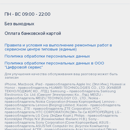
ПН - ВС 09:00 - 22:00
Без выходных
Оплата банковской картой
Правила и условия на выполнение ремонтных работ в
сервисном центре типовые (единые)
Политика обработки персональных данных
Политика обработки персональных данных в ООО
"Цифровой сервис"
Для улучшения качества обслуживания ваш разговор может быть
записан
iPhone, Macbook, iPad - правообладатель Apple Inc. (Эпл Инк.); Huawei и
Honor - правообладатель HUAWEI TECHNOLOGIES CO., LTD. (ХУАВЕЙ
ТЕКНОЛОДЖИС КО., ЛТД.); Samsung – правообладатель Samsung
Electronics Co. Ltd. (Самсунг Электроникс Ко., Лтд.); MEIZU -
правообладатель MEIZU TECHNOLOGY CO., LTD.; Nokia -
правообладатель Nokia Corporation (Нокиа Корпорейшн); Lenovo -
правообладатель Lenovo (Beijing) Limited; Xiaomi - правообладатель
Xiaomi Inc.; ZTE - правообладатель ZTE Corporation; HTC -
правообладатель HTC CORPORATION (Эйч-Ти-Си КОРПОРЕЙШН); LG -
правообладатель LG Corp. (ЭлДжи Корп.); Philips - правообладатель
Koninklijke Philips N.V. (Конинклийке Филипс Н.В.); Sony -
правообладатель Sony Corporation (Сони Корпорейшн); ASUS -
правообладатель ASUSTeK Computer Inc. (Асустек Компьютер
Инкорпорейшн); ACER - правообладатель Acer Incorporated (Эйсер