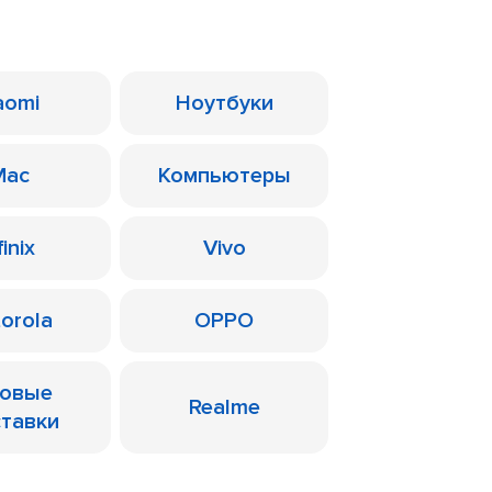
aomi
Ноутбуки
Mac
Компьютеры
finix
Vivo
orola
OPPO
ровые
Realme
ставки