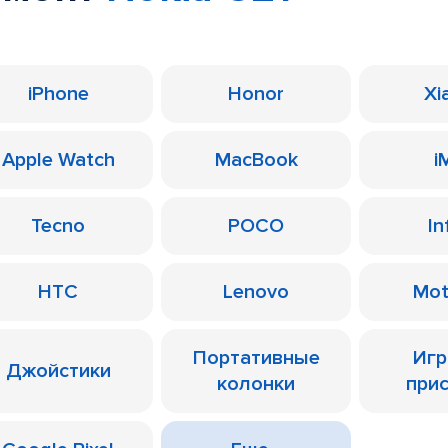
iPhone
Honor
Xi
Apple Watch
MacBook
i
Tecno
POCO
In
HTC
Lenovo
Mot
Портативные
Иг
Джойстики
колонки
при