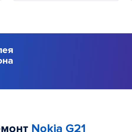
лея
она
емонт
Nokia G21