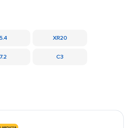
5.4
XR20
7.2
C3
0 августа