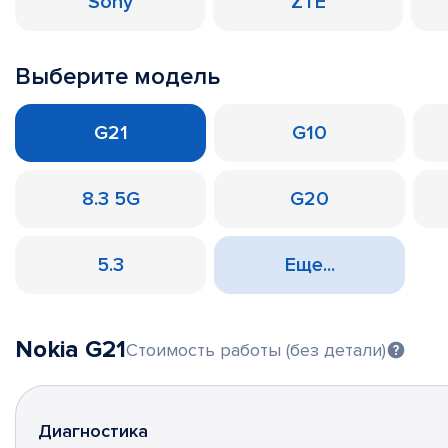
Sony
ZTE
Выберите модель
G21
G10
8.3 5G
G20
5.3
Еще...
Nokia G21
Стоимость работы (без детали)
Диагностика