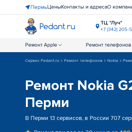
Цены
Контакты и адреса
О компан
Пермь
ТЦ "Луч"
+7 (342) 205-
БЦ "Рим",
+7 (342) 21
Ремонт
Apple
Ремонт
телефонов
ТЦ "Седьм
+7 (342) 24
Сервис Pedant.ru
Ремонт телефонов
Nokia
Рем
ост. "Пле
+7 (342) 20
ТЦ "Столи
Ремонт Nokia G
+7 (342) 20
Перми
В Перми 13 сервисов, в России 707 се