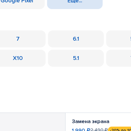
Google Pixel
Еще...
7
6.1
X10
5.1
Замена экрана
1 990 ₽
2 490 ₽
-20%
до 1