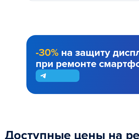
-30%
на защиту дисп
при ремонте смартф
Доступные цены на р