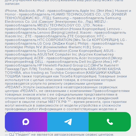
Для улучшения качества обслуживания ваш разговор может быть
записан
iPhone, Macbook, iPad - правообладатель Apple Inc. (Эпл Инк.); Huawei и
Honor - правообладатель HUAWEI TECHNOLOGIES CO., LTD. (ХУАВЕЙ
ТЕКНОЛОДЖИС КО., ЛТД.); Samsung – правообладатель Samsung
Electronics Co. Ltd. (Самсунг Электроникс Ко., Лтд.); MEIZU -
правообладатель MEIZU TECHNOLOGY CO., LTD.; Nokia -
правообладатель Nokia Corporation (Нокиа Корпорейшн); Lenovo -
правообладатель Lenovo (Beijing) Limited; Xiaomi - правообладатель
Xiaomi Inc.; ZTE - правообладатель ZTE Corporation; HTC -
правообладатель HTC CORPORATION (Эйч-Ти-Си КОРПОРЕЙШН); LG -
правообладатель LG Corp. (ЭлДжи Корп.); Philips - правообладатель
Koninklijke Philips N.V. (Конинклийке Филипс Н.В.); Sony -
правообладатель Sony Corporation (Сони Корпорейшн); ASUS -
правообладатель ASUSTeK Computer Inc. (Асустек Компьютер
Инкорпорейшн); ACER - правообладатель Acer Incorporated (Эйсер
Инкорпорейтед); DELL - правообладатель Dell Inc.(Делл Инк.); HP -
правообладатель HP Hewlett-Packard Group LLC (ЭйчПи Хьюлетт
Паккард Груп ЛЛК); Toshiba - правообладатель KABUSHIKI KAISHA
TOSHIBA, also trading as Toshiba Corporation (КАБУШИКИ КАЙША
ТОШИБА также торгующая как Тосиба Корпорейшн). Товарные знаки
используется с целью описания товара, в отношении которых
производятся услуги по ремонту сервисными центрами
«PEDANT».Услуги оказываются в неавторизованных сервисных
центрах «PEDANT», не связанными с компаниями Правообладателями
товарных знаков и/или с ее официальными представителями в
отношении товаров, которые уже были введены в гражданский
оборот в смысле статьи 1487 ГК РФ ** - время ремонта, срок гарантии
могут меняться в зависимости от модели устройства и сложности
проводимых работ Информация о соответствующих моделях и
комплектациях и их наличии, ценах, возможных выгодах и условиях
приобретения доступна в сервисных центрах Pedant.ru. Не является
публичной офертой. Оферта на сервисное обслуживание
Застрахованного имущества
— СЦ не является уполномоченной организацией продавца,
импортера, изготовителя.
— СЦ "Педант" не является авторизованным сервис центром.