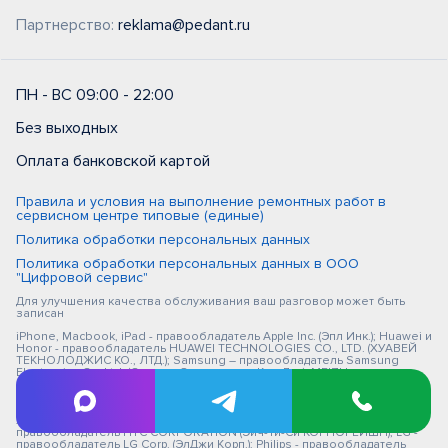
Партнерство:
reklama@pedant.ru
ПН - ВС 09:00 - 22:00
Без выходных
Оплата банковской картой
Правила и условия на выполнение ремонтных работ в
сервисном центре типовые (единые)
Политика обработки персональных данных
Политика обработки персональных данных в ООО
"Цифровой сервис"
Для улучшения качества обслуживания ваш разговор может быть
записан
iPhone, Macbook, iPad - правообладатель Apple Inc. (Эпл Инк.); Huawei и
Honor - правообладатель HUAWEI TECHNOLOGIES CO., LTD. (ХУАВЕЙ
ТЕКНОЛОДЖИС КО., ЛТД.); Samsung – правообладатель Samsung
Electronics Co. Ltd. (Самсунг Электроникс Ко., Лтд.); MEIZU -
правообладатель MEIZU TECHNOLOGY CO., LTD.; Nokia -
правообладатель Nokia Corporation (Нокиа Корпорейшн); Lenovo -
правообладатель Lenovo (Beijing) Limited; Xiaomi - правообладатель
Xiaomi Inc.; ZTE - правообладатель ZTE Corporation; HTC -
правообладатель HTC CORPORATION (Эйч-Ти-Си КОРПОРЕЙШН); LG -
правообладатель LG Corp. (ЭлДжи Корп.); Philips - правообладатель