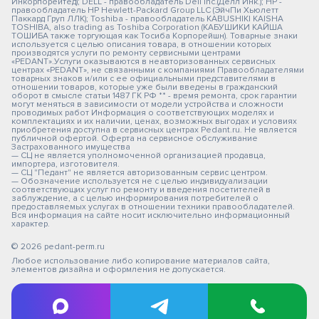
Инкорпорейтед); DELL - правообладатель Dell Inc.(Делл Инк.); HP -
правообладатель HP Hewlett-Packard Group LLC (ЭйчПи Хьюлетт
Паккард Груп ЛЛК); Toshiba - правообладатель KABUSHIKI KAISHA
TOSHIBA, also trading as Toshiba Corporation (КАБУШИКИ КАЙША
ТОШИБА также торгующая как Тосиба Корпорейшн). Товарные знаки
используется с целью описания товара, в отношении которых
производятся услуги по ремонту сервисными центрами
«PEDANT».Услуги оказываются в неавторизованных сервисных
центрах «PEDANT», не связанными с компаниями Правообладателями
товарных знаков и/или с ее официальными представителями в
отношении товаров, которые уже были введены в гражданский
оборот в смысле статьи 1487 ГК РФ ** - время ремонта, срок гарантии
могут меняться в зависимости от модели устройства и сложности
проводимых работ Информация о соответствующих моделях и
комплектациях и их наличии, ценах, возможных выгодах и условиях
приобретения доступна в сервисных центрах Pedant.ru. Не является
публичной офертой. Оферта на сервисное обслуживание
Застрахованного имущества
— СЦ не является уполномоченной организацией продавца,
импортера, изготовителя.
— СЦ "Педант" не является авторизованным сервис центром.
— Обозначение используется не с целью индивидуализации
соответствующих услуг по ремонту и введения посетителей в
заблуждение, а с целью информирования потребителей о
предоставляемых услугах в отношении техники правообладателей.
Вся информация на сайте носит исключительно информационный
характер.
© 2026 pedant-perm.ru
Любое использование либо копирование материалов сайта,
элементов дизайна и оформления не допускается.