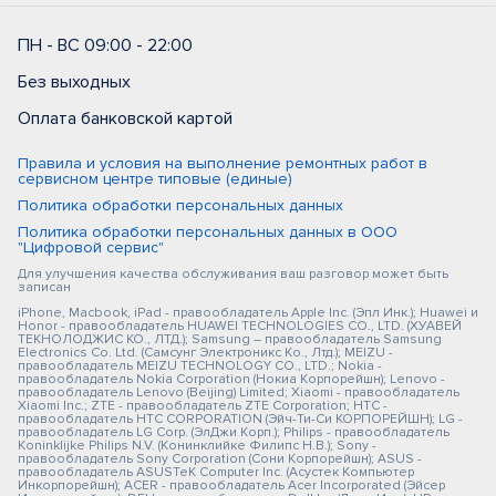
ПН - ВС 09:00 - 22:00
Без выходных
Оплата банковской картой
Правила и условия на выполнение ремонтных работ в
сервисном центре типовые (единые)
Политика обработки персональных данных
Политика обработки персональных данных в ООО
"Цифровой сервис"
Для улучшения качества обслуживания ваш разговор может быть
записан
iPhone, Macbook, iPad - правообладатель Apple Inc. (Эпл Инк.); Huawei и
Honor - правообладатель HUAWEI TECHNOLOGIES CO., LTD. (ХУАВЕЙ
ТЕКНОЛОДЖИС КО., ЛТД.); Samsung – правообладатель Samsung
Electronics Co. Ltd. (Самсунг Электроникс Ко., Лтд.); MEIZU -
правообладатель MEIZU TECHNOLOGY CO., LTD.; Nokia -
правообладатель Nokia Corporation (Нокиа Корпорейшн); Lenovo -
правообладатель Lenovo (Beijing) Limited; Xiaomi - правообладатель
Xiaomi Inc.; ZTE - правообладатель ZTE Corporation; HTC -
правообладатель HTC CORPORATION (Эйч-Ти-Си КОРПОРЕЙШН); LG -
правообладатель LG Corp. (ЭлДжи Корп.); Philips - правообладатель
Koninklijke Philips N.V. (Конинклийке Филипс Н.В.); Sony -
правообладатель Sony Corporation (Сони Корпорейшн); ASUS -
правообладатель ASUSTeK Computer Inc. (Асустек Компьютер
Инкорпорейшн); ACER - правообладатель Acer Incorporated (Эйсер