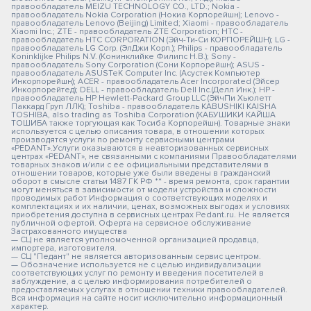
правообладатель MEIZU TECHNOLOGY CO., LTD.; Nokia -
правообладатель Nokia Corporation (Нокиа Корпорейшн); Lenovo -
правообладатель Lenovo (Beijing) Limited; Xiaomi - правообладатель
Xiaomi Inc.; ZTE - правообладатель ZTE Corporation; HTC -
правообладатель HTC CORPORATION (Эйч-Ти-Си КОРПОРЕЙШН); LG -
правообладатель LG Corp. (ЭлДжи Корп.); Philips - правообладатель
Koninklijke Philips N.V. (Конинклийке Филипс Н.В.); Sony -
правообладатель Sony Corporation (Сони Корпорейшн); ASUS -
правообладатель ASUSTeK Computer Inc. (Асустек Компьютер
Инкорпорейшн); ACER - правообладатель Acer Incorporated (Эйсер
Инкорпорейтед); DELL - правообладатель Dell Inc.(Делл Инк.); HP -
правообладатель HP Hewlett-Packard Group LLC (ЭйчПи Хьюлетт
Паккард Груп ЛЛК); Toshiba - правообладатель KABUSHIKI KAISHA
TOSHIBA, also trading as Toshiba Corporation (КАБУШИКИ КАЙША
ТОШИБА также торгующая как Тосиба Корпорейшн). Товарные знаки
используется с целью описания товара, в отношении которых
производятся услуги по ремонту сервисными центрами
«PEDANT».Услуги оказываются в неавторизованных сервисных
центрах «PEDANT», не связанными с компаниями Правообладателями
товарных знаков и/или с ее официальными представителями в
отношении товаров, которые уже были введены в гражданский
оборот в смысле статьи 1487 ГК РФ ** - время ремонта, срок гарантии
могут меняться в зависимости от модели устройства и сложности
проводимых работ Информация о соответствующих моделях и
комплектациях и их наличии, ценах, возможных выгодах и условиях
приобретения доступна в сервисных центрах Pedant.ru. Не является
публичной офертой. Оферта на сервисное обслуживание
Застрахованного имущества
— СЦ не является уполномоченной организацией продавца,
импортера, изготовителя.
— СЦ "Педант" не является авторизованным сервис центром.
— Обозначение используется не с целью индивидуализации
соответствующих услуг по ремонту и введения посетителей в
заблуждение, а с целью информирования потребителей о
предоставляемых услугах в отношении техники правообладателей.
Вся информация на сайте носит исключительно информационный
характер.