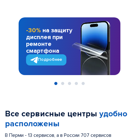
-30%
на защиту
дисплея при
ремонте
смартфона
Подробнее
Item
1
of
Все сервисные центры
удобно
5
расположены
В Перми - 13 сервисов, а в России 707 сервисов