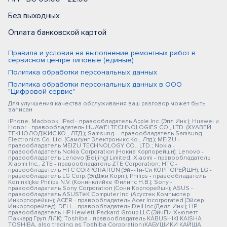
Без выходных
Оплата банковской картой
Правила и условия на выполнение ремонтных работ в
сервисном центре типовые (единые)
Политика обработки персональных данных
Политика обработки персональных данных в ООО
"Цифровой сервис"
Для улучшения качества обслуживания ваш разговор может быть
записан
iPhone, Macbook, iPad - правообладатель Apple Inc. (Эпл Инк.); Huawei и
Honor - правообладатель HUAWEI TECHNOLOGIES CO., LTD. (ХУАВЕЙ
ТЕКНОЛОДЖИС КО., ЛТД.); Samsung – правообладатель Samsung
Electronics Co. Ltd. (Самсунг Электроникс Ко., Лтд.); MEIZU -
правообладатель MEIZU TECHNOLOGY CO., LTD.; Nokia -
правообладатель Nokia Corporation (Нокиа Корпорейшн); Lenovo -
правообладатель Lenovo (Beijing) Limited; Xiaomi - правообладатель
Xiaomi Inc.; ZTE - правообладатель ZTE Corporation; HTC -
правообладатель HTC CORPORATION (Эйч-Ти-Си КОРПОРЕЙШН); LG -
правообладатель LG Corp. (ЭлДжи Корп.); Philips - правообладатель
Koninklijke Philips N.V. (Конинклийке Филипс Н.В.); Sony -
правообладатель Sony Corporation (Сони Корпорейшн); ASUS -
правообладатель ASUSTeK Computer Inc. (Асустек Компьютер
Инкорпорейшн); ACER - правообладатель Acer Incorporated (Эйсер
Инкорпорейтед); DELL - правообладатель Dell Inc.(Делл Инк.); HP -
правообладатель HP Hewlett-Packard Group LLC (ЭйчПи Хьюлетт
Паккард Груп ЛЛК); Toshiba - правообладатель KABUSHIKI KAISHA
TOSHIBA, also trading as Toshiba Corporation (КАБУШИКИ КАЙША