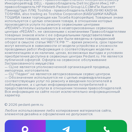
Инкорпорейтед); DELL - правообладатель Dell Inc.(Делл Инк.); HP -
правообладатель HP Hewlett-Packard Group LLC (ЭйчПи Хьюлетт
Паккард Груп ЛЛК); Toshiba - правообладатель KABUSHIKI KAISHA
TOSHIBA, also trading as Toshiba Corporation (КАБУШИКИ КАЙША
ТОШИБА также торгующая как Тосиба Корпорейшн). Товарные знаки
используется с целью описания товара, в отношении которых
производятся услуги по ремонту сервисными центрами
«PEDANT».Услуги оказываются в неавторизованных сервисных
центрах «PEDANT», не связанными с компаниями Правообладателями
товарных знаков и/или с ее официальными представителями в
отношении товаров, которые уже были введены в гражданский
оборот в смысле статьи 1487 ГК РФ ** - время ремонта, срок гарантии
могут меняться в зависимости от модели устройства и сложности
проводимых работ Информация о соответствующих моделях и
комплектациях и их наличии, ценах, возможных выгодах и условиях
приобретения доступна в сервисных центрах Pedant.ru. Не является
публичной офертой. Оферта на сервисное обслуживание
Застрахованного имущества
— СЦ не является уполномоченной организацией продавца,
импортера, изготовителя.
— СЦ "Педант" не является авторизованным сервис центром.
— Обозначение используется не с целью индивидуализации
соответствующих услуг по ремонту и введения посетителей в
заблуждение, а с целью информирования потребителей о
предоставляемых услугах в отношении техники правообладателей.
Вся информация на сайте носит исключительно информационный
характер.
© 2026 pedant-perm.ru
Любое использование либо копирование материалов сайта,
элементов дизайна и оформления не допускается.