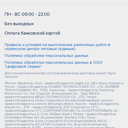
ПН - ВС 09:00 - 22:00
Без выходных
Оплата банковской картой
Правила и условия на выполнение ремонтных работ в
сервисном центре типовые (единые)
Политика обработки персональных данных
Политика обработки персональных данных в ООО
"Цифровой сервис"
Для улучшения качества обслуживания ваш разговор может быть
записан
iPhone, Macbook, iPad - правообладатель Apple Inc. (Эпл Инк.); Huawei и
Honor - правообладатель HUAWEI TECHNOLOGIES CO., LTD. (ХУАВЕЙ
ТЕКНОЛОДЖИС КО., ЛТД.); Samsung – правообладатель Samsung
Electronics Co. Ltd. (Самсунг Электроникс Ко., Лтд.); MEIZU -
правообладатель MEIZU TECHNOLOGY CO., LTD.; Nokia -
правообладатель Nokia Corporation (Нокиа Корпорейшн); Lenovo -
правообладатель Lenovo (Beijing) Limited; Xiaomi - правообладатель
Xiaomi Inc.; ZTE - правообладатель ZTE Corporation; HTC -
правообладатель HTC CORPORATION (Эйч-Ти-Си КОРПОРЕЙШН); LG -
правообладатель LG Corp. (ЭлДжи Корп.); Philips - правообладатель
Koninklijke Philips N.V. (Конинклийке Филипс Н.В.); Sony -
правообладатель Sony Corporation (Сони Корпорейшн); ASUS -
правообладатель ASUSTeK Computer Inc. (Асустек Компьютер
Инкорпорейшн); ACER - правообладатель Acer Incorporated (Эйсер