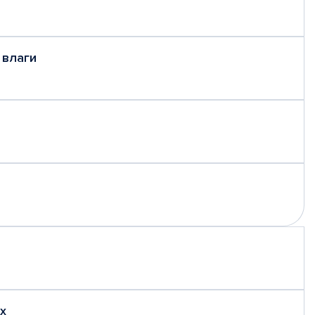
 влаги
х