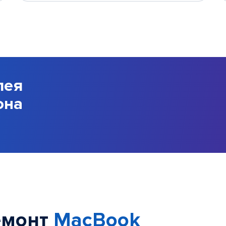
лея
она
емонт
MacBook