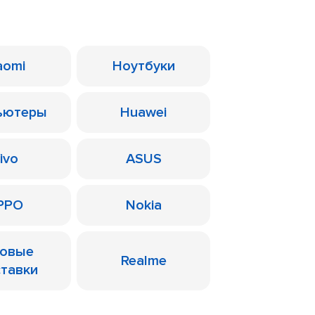
aomi
Ноутбуки
ьютеры
Huawei
ivo
ASUS
PPO
Nokia
ровые
Realme
ставки