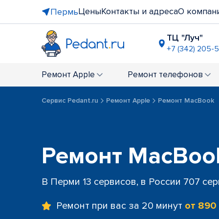
Цены
Контакты и адреса
О компан
Пермь
ТЦ "Луч"
+7 (342) 205-
ТРЦ "iMAL
+7 (342) 20
Ремонт
Apple
Ремонт
телефонов
ТЦ "Столи
+7 (342) 20
Сервис Pedant.ru
Ремонт Apple
Ремонт MacBook
ТРЦ "План
+7 (342) 20
Ремонт MacBoo
В Перми 13 сервисов, в России 707 се
Ремонт при вас за 20 минут
от 890