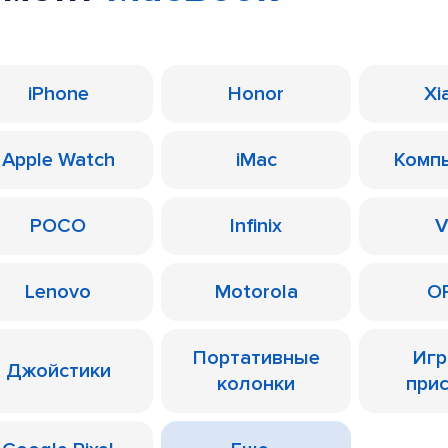
iPhone
Honor
Xi
Apple Watch
iMac
Комп
POCO
Infinix
V
Lenovo
Motorola
O
Портативные
Иг
Джойстики
колонки
при