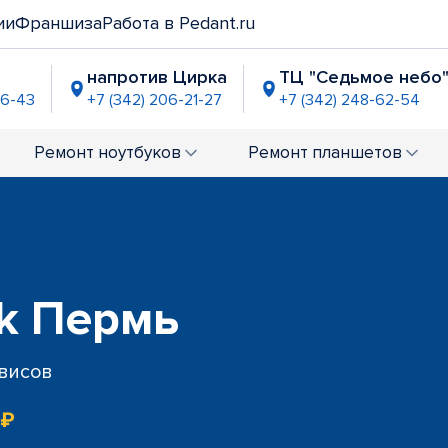
ии
Франшиза
Работа в Pedant.ru
напротив Цирка
ТЦ "Седьмое небо" 
56-43
+7 (342) 206-21-27
+7 (342) 248-62-54
L Эспланада"
ТЦ "Браво"
ТЦ "Кварте
0-94-28
+7 (342) 206-13-25
+7 (342) 206
Ремонт
ноутбуков
Ремонт
планшетов
ца"
Комсомольская площадь
БЦ "Ри
6-20-24
+7 (342) 206-01-57
+7 (342)
ета"
Напротив Политеха
ТЦ "Земляни
7-98-93
+7 (342) 206-20-18
+7 (342) 205-5
k Пермь
рвисов
 ₽