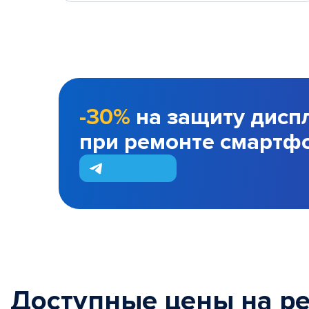
-30%
на защиту дисп
при ремонте смартф
Доступные цены на р