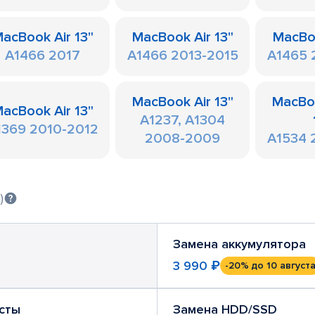
acBook Air 13"
MacBook Air 13"
MacBoo
A1466 2017
A1466 2013-2015
A1465 
MacBook Air 13"
MacBo
acBook Air 13"
A1237, A1304
1369 2010-2012
2008-2009
A1534 
)
Замена аккумулятора
3 990 ₽
-20%
до 10 август
сты
Замена HDD/SSD