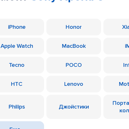
iPhone
Honor
Xi
Apple Watch
MacBook
i
Tecno
POCO
In
HTC
Lenovo
Mot
Порт
Philips
Джойстики
ко