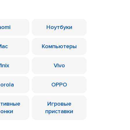
aomi
Ноутбуки
Mac
Компьютеры
finix
Vivo
orola
OPPO
ативные
Игровые
лонки
приставки