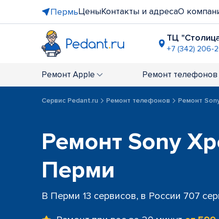
Цены
Контакты и адреса
О компан
Пермь
ТЦ "Столиц
+7 (342) 206-
ТЦ "Седьм
+7 (342) 24
Ремонт
Apple
Ремонт
телефонов
ТЦ "Кварт
+7 (342) 20
Сервис Pedant.ru
Ремонт телефонов
Ремонт Son
Комсомол
+7 (342) 20
Ремонт Sony Xpe
Перми
В Перми 13 сервисов, в России 707 се