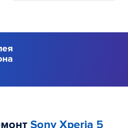
лея
она
емонт
Sony Xperia 5