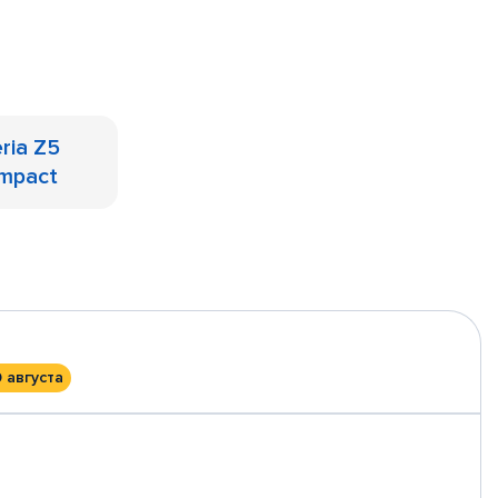
ria Z5
mpact
0 августа