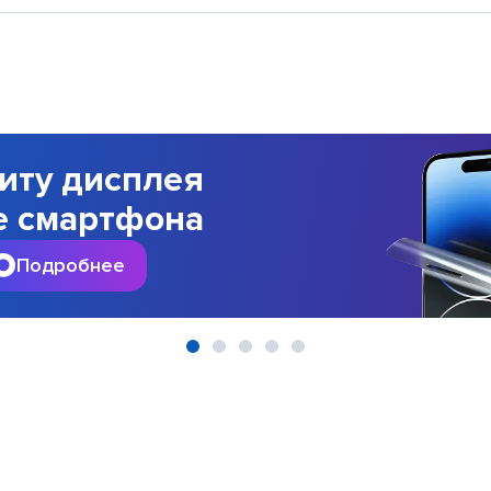
иту дисплея
е смартфона
Подробнее