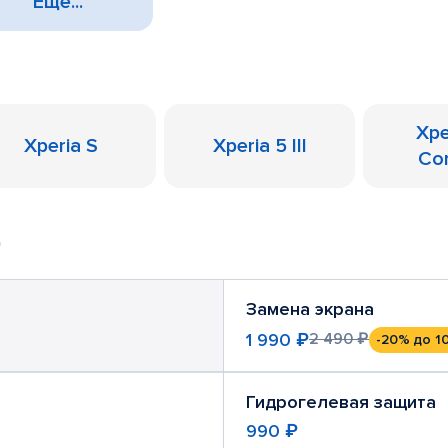
Еще...
Xpe
Xperia S
Xperia 5 III
Co
Замена экрана
1 990 ₽
2 490 ₽
-20%
до 1
Гидрогелевая защита
990 ₽