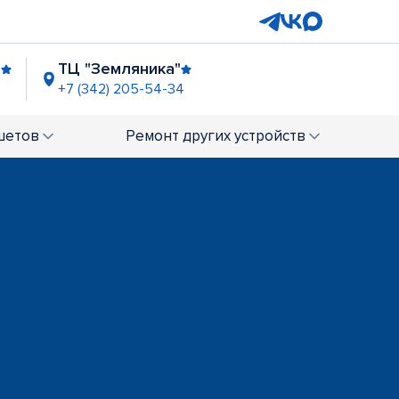
а
ТЦ "Земляника"
+7 (342) 205-54-34
а
ТЦ "Луч"
78
+7 (342) 205-56-43
шетов
Ремонт
других устройств
од"
ТЦ "Браво"
+7 (342) 206-13-25
ТРЦ "Планета"
+7 (342) 207-98-93