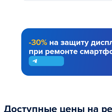
-30%
на защиту дисп
при ремонте смартф
Доступные цены на р