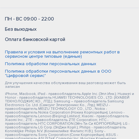
ПН - ВС 09:00 - 22:00
Без выходных
Оплата банковской картой
Правила и условия на выполнение ремонтных работ в
сервисном центре типовые (единые)
Политика обработки персональных данных
Политика обработки персональных данных в ООО
"Цифровой сервис"
Для улучшения качества обслуживания ваш разговор может быть
записан
iPhone, Macbook, iPad - правообладатель Apple Inc. (Эпл Инк.); Huawei и
Honor - правообладатель HUAWEI TECHNOLOGIES CO., LTD. (ХУАВЕЙ
ТЕКНОЛОДЖИС КО., ЛТД.); Samsung – правообладатель Samsung
Electronics Co. Ltd. (Самсунг Электроникс Ко., Лтд.); MEIZU -
правообладатель MEIZU TECHNOLOGY CO., LTD.; Nokia -
правообладатель Nokia Corporation (Нокиа Корпорейшн); Lenovo -
правообладатель Lenovo (Beijing) Limited; Xiaomi - правообладатель
Xiaomi Inc.; ZTE - правообладатель ZTE Corporation; HTC -
правообладатель HTC CORPORATION (Эйч-Ти-Си КОРПОРЕЙШН); LG -
правообладатель LG Corp. (ЭлДжи Корп.); Philips - правообладатель
Koninklijke Philips N.V. (Конинклийке Филипс Н.В.); Sony -
правообладатель Sony Corporation (Сони Корпорейшн); ASUS -
правообладатель ASUSTeK Computer Inc. (Асустек Компьютер