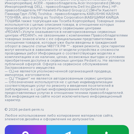
Инкорпорейшн); ACER - правообладатель Acer Incorporated (Эйсер
Инкорпорейтед); DELL - правообладатель Dell Inc.(Делл Инк.); HP -
правообладатель HP Hewlett-Packard Group LLC (ЭйчПи Хьюлетт
Паккард Груп ЛЛК); Toshiba - правообладатель KABUSHIKI KAISHA
TOSHIBA, also trading as Toshiba Corporation (КАБУШИКИ КАЙША
ТОШИБА также торгующая как Тосиба Корпорейшн). Товарные знаки
используется с целью описания товара, в отношении которых
производятся услуги по ремонту сервисными центрами
«PEDANT».Услуги оказываются в неавторизованных сервисных
центрах «PEDANT», не связанными с компаниями Правообладателями
товарных знаков и/или с ее официальными представителями в
отношении товаров, которые уже были введены в гражданский
оборот в смысле статьи 1487 ГК РФ ** - время ремонта, срок гарантии
могут меняться в зависимости от модели устройства и сложности
проводимых работ Информация о соответствующих моделях и
комплектациях и их наличии, ценах, возможных выгодах и условиях
приобретения доступна в сервисных центрах Pedant.ru. Не является
публичной офертой. Оферта на сервисное обслуживание
Застрахованного имущества
— СЦ не является уполномоченной организацией продавца,
импортера, изготовителя.
— СЦ "Педант" не является авторизованным сервис центром.
— Обозначение используется не с целью индивидуализации
соответствующих услуг по ремонту и введения посетителей в
заблуждение, а с целью информирования потребителей о
предоставляемых услугах в отношении техники правообладателей.
Вся информация на сайте носит исключительно информационный
характер.
© 2026 pedant-perm.ru
Любое использование либо копирование материалов сайта,
элементов дизайна и оформления не допускается.