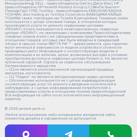
Инкорпорейтед); DELL - правообладатель Dell Inc.(Делл Инк.); HP -
правообладатель HP Hewlett-Packard Group LLC (ЭйчПи Хьюлетт
Паккард Груп ЛЛК); Toshiba - правообладатель KABUSHIKI KAISHA
TOSHIBA, also trading as Toshiba Corporation (КАБУШИКИ КАЙША
ТОШИБА также торгующая как Тосиба Корпорейшн). Товарные знаки
используется с целью описания товара, в отношении которых
производятся услуги по ремонту сервисными центрами
«PEDANT».Услуги оказываются в неавторизованных сервисных
центрах «PEDANT», не связанными с компаниями Правообладателями
товарных знаков и/или с ее официальными представителями в
отношении товаров, которые уже были введены в гражданский
оборот в смысле статьи 1487 ГК РФ ** - время ремонта, срок гарантии
могут меняться в зависимости от модели устройства и сложности
проводимых работ Информация о соответствующих моделях и
комплектациях и их наличии, ценах, возможных выгодах и условиях
приобретения доступна в сервисных центрах Pedant.ru. Не является
публичной офертой. Оферта на сервисное обслуживание
Застрахованного имущества
— СЦ не является уполномоченной организацией продавца,
импортера, изготовителя.
— СЦ "Педант" не является авторизованным сервис центром.
— Обозначение используется не с целью индивидуализации
соответствующих услуг по ремонту и введения посетителей в
заблуждение, а с целью информирования потребителей о
предоставляемых услугах в отношении техники правообладателей.
Вся информация на сайте носит исключительно информационный
характер.
© 2026 pedant-perm.ru
Любое использование либо копирование материалов сайта,
элементов дизайна и оформления не допускается.