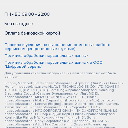
ПН - ВС 09:00 - 22:00
Без выходных
Оплата банковской картой
Правила и условия на выполнение ремонтных работ в
сервисном центре типовые (единые)
Политика обработки персональных данных
Политика обработки персональных данных в ООО
"Цифровой сервис"
Для улучшения качества обслуживания ваш разговор может быть
записан
iPhone, Macbook, iPad - правообладатель Apple Inc. (Эпл Инк.); Huawei и
Honor - правообладатель HUAWEI TECHNOLOGIES CO., LTD. (ХУАВЕЙ
ТЕКНОЛОДЖИС КО., ЛТД.); Samsung – правообладатель Samsung
Electronics Co. Ltd. (Самсунг Электроникс Ко., Лтд.); MEIZU -
правообладатель MEIZU TECHNOLOGY CO., LTD.; Nokia -
правообладатель Nokia Corporation (Нокиа Корпорейшн); Lenovo -
правообладатель Lenovo (Beijing) Limited; Xiaomi - правообладатель
Xiaomi Inc.; ZTE - правообладатель ZTE Corporation; HTC -
правообладатель HTC CORPORATION (Эйч-Ти-Си КОРПОРЕЙШН); LG -
правообладатель LG Corp. (ЭлДжи Корп.); Philips - правообладатель
Koninklijke Philips N.V. (Конинклийке Филипс Н.В.); Sony -
правообладатель Sony Corporation (Сони Корпорейшн); ASUS -
правообладатель ASUSTeK Computer Inc. (Асустек Компьютер
Инкорпорейшн); ACER - правообладатель Acer Incorporated (Эйсер