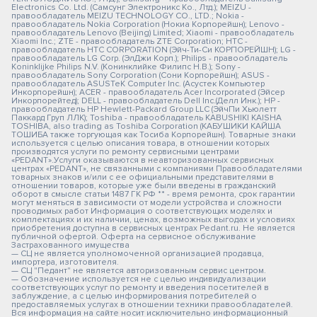
Electronics Co. Ltd. (Самсунг Электроникс Ко., Лтд.); MEIZU -
правообладатель MEIZU TECHNOLOGY CO., LTD.; Nokia -
правообладатель Nokia Corporation (Нокиа Корпорейшн); Lenovo -
правообладатель Lenovo (Beijing) Limited; Xiaomi - правообладатель
Xiaomi Inc.; ZTE - правообладатель ZTE Corporation; HTC -
правообладатель HTC CORPORATION (Эйч-Ти-Си КОРПОРЕЙШН); LG -
правообладатель LG Corp. (ЭлДжи Корп.); Philips - правообладатель
Koninklijke Philips N.V. (Конинклийке Филипс Н.В.); Sony -
правообладатель Sony Corporation (Сони Корпорейшн); ASUS -
правообладатель ASUSTeK Computer Inc. (Асустек Компьютер
Инкорпорейшн); ACER - правообладатель Acer Incorporated (Эйсер
Инкорпорейтед); DELL - правообладатель Dell Inc.(Делл Инк.); HP -
правообладатель HP Hewlett-Packard Group LLC (ЭйчПи Хьюлетт
Паккард Груп ЛЛК); Toshiba - правообладатель KABUSHIKI KAISHA
TOSHIBA, also trading as Toshiba Corporation (КАБУШИКИ КАЙША
ТОШИБА также торгующая как Тосиба Корпорейшн). Товарные знаки
используется с целью описания товара, в отношении которых
производятся услуги по ремонту сервисными центрами
«PEDANT».Услуги оказываются в неавторизованных сервисных
центрах «PEDANT», не связанными с компаниями Правообладателями
товарных знаков и/или с ее официальными представителями в
отношении товаров, которые уже были введены в гражданский
оборот в смысле статьи 1487 ГК РФ ** - время ремонта, срок гарантии
могут меняться в зависимости от модели устройства и сложности
проводимых работ Информация о соответствующих моделях и
комплектациях и их наличии, ценах, возможных выгодах и условиях
приобретения доступна в сервисных центрах Pedant.ru. Не является
публичной офертой. Оферта на сервисное обслуживание
Застрахованного имущества
— СЦ не является уполномоченной организацией продавца,
импортера, изготовителя.
— СЦ "Педант" не является авторизованным сервис центром.
— Обозначение используется не с целью индивидуализации
соответствующих услуг по ремонту и введения посетителей в
заблуждение, а с целью информирования потребителей о
предоставляемых услугах в отношении техники правообладателей.
Вся информация на сайте носит исключительно информационный