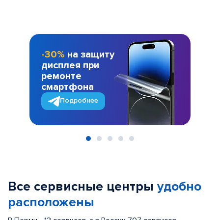
-30%
на защиту
дисплея при
ремонте
смартфона
Подробнее
Item
1
of
Все сервисные центры
удобно
5
расположены