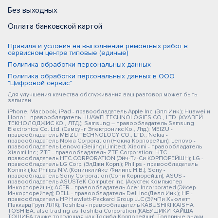
Без выходных
Оплата банковской картой
Правила и условия на выполнение ремонтных работ в
сервисном центре типовые (единые)
Политика обработки персональных данных
Политика обработки персональных данных в ООО
"Цифровой сервис"
Для улучшения качества обслуживания ваш разговор может быть
записан
iPhone, Macbook, iPad - правообладатель Apple Inc. (Эпл Инк.); Huawei и
Honor - правообладатель HUAWEI TECHNOLOGIES CO., LTD. (ХУАВЕЙ
ТЕКНОЛОДЖИС КО., ЛТД.); Samsung – правообладатель Samsung
Electronics Co. Ltd. (Самсунг Электроникс Ко., Лтд.); MEIZU -
правообладатель MEIZU TECHNOLOGY CO., LTD.; Nokia -
правообладатель Nokia Corporation (Нокиа Корпорейшн); Lenovo -
правообладатель Lenovo (Beijing) Limited; Xiaomi - правообладатель
Xiaomi Inc.; ZTE - правообладатель ZTE Corporation; HTC -
правообладатель HTC CORPORATION (Эйч-Ти-Си КОРПОРЕЙШН); LG -
правообладатель LG Corp. (ЭлДжи Корп.); Philips - правообладатель
Koninklijke Philips N.V. (Конинклийке Филипс Н.В.); Sony -
правообладатель Sony Corporation (Сони Корпорейшн); ASUS -
правообладатель ASUSTeK Computer Inc. (Асустек Компьютер
Инкорпорейшн); ACER - правообладатель Acer Incorporated (Эйсер
Инкорпорейтед); DELL - правообладатель Dell Inc.(Делл Инк.); HP -
правообладатель HP Hewlett-Packard Group LLC (ЭйчПи Хьюлетт
Паккард Груп ЛЛК); Toshiba - правообладатель KABUSHIKI KAISHA
TOSHIBA, also trading as Toshiba Corporation (КАБУШИКИ КАЙША
ТОШИБА также торгующая как Тосиба Корпорейшн). Товарные знаки