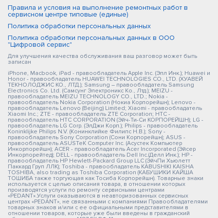
Правила и условия на выполнение ремонтных работ в
сервисном центре типовые (единые)
Политика обработки персональных данных
Политика обработки персональных данных в ООО
"Цифровой сервис"
Для улучшения качества обслуживания ваш разговор может быть
записан
iPhone, Macbook, iPad - правообладатель Apple Inc. (Эпл Инк.); Huawei и
Honor - правообладатель HUAWEI TECHNOLOGIES CO., LTD. (ХУАВЕЙ
ТЕКНОЛОДЖИС КО., ЛТД.); Samsung – правообладатель Samsung
Electronics Co. Ltd. (Самсунг Электроникс Ко., Лтд.); MEIZU -
правообладатель MEIZU TECHNOLOGY CO., LTD.; Nokia -
правообладатель Nokia Corporation (Нокиа Корпорейшн); Lenovo -
правообладатель Lenovo (Beijing) Limited; Xiaomi - правообладатель
Xiaomi Inc.; ZTE - правообладатель ZTE Corporation; HTC -
правообладатель HTC CORPORATION (Эйч-Ти-Си КОРПОРЕЙШН); LG -
правообладатель LG Corp. (ЭлДжи Корп.); Philips - правообладатель
Koninklijke Philips N.V. (Конинклийке Филипс Н.В.); Sony -
правообладатель Sony Corporation (Сони Корпорейшн); ASUS -
правообладатель ASUSTeK Computer Inc. (Асустек Компьютер
Инкорпорейшн); ACER - правообладатель Acer Incorporated (Эйсер
Инкорпорейтед); DELL - правообладатель Dell Inc.(Делл Инк.); HP -
правообладатель HP Hewlett-Packard Group LLC (ЭйчПи Хьюлетт
Паккард Груп ЛЛК); Toshiba - правообладатель KABUSHIKI KAISHA
TOSHIBA, also trading as Toshiba Corporation (КАБУШИКИ КАЙША
ТОШИБА также торгующая как Тосиба Корпорейшн). Товарные знаки
используется с целью описания товара, в отношении которых
производятся услуги по ремонту сервисными центрами
«PEDANT».Услуги оказываются в неавторизованных сервисных
центрах «PEDANT», не связанными с компаниями Правообладателями
товарных знаков и/или с ее официальными представителями в
отношении товаров, которые уже были введены в гражданский