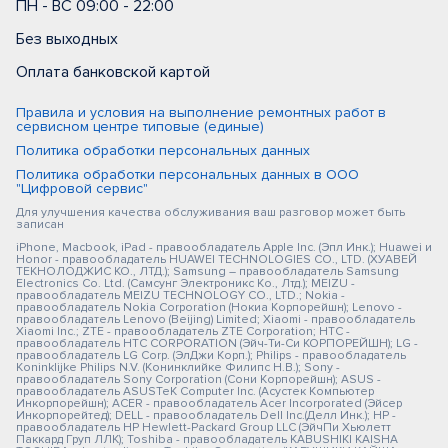
ПН - ВС 09:00 - 22:00
Без выходных
Оплата банковской картой
Правила и условия на выполнение ремонтных работ в
сервисном центре типовые (единые)
Политика обработки персональных данных
Политика обработки персональных данных в ООО
"Цифровой сервис"
Для улучшения качества обслуживания ваш разговор может быть
записан
iPhone, Macbook, iPad - правообладатель Apple Inc. (Эпл Инк.); Huawei и
Honor - правообладатель HUAWEI TECHNOLOGIES CO., LTD. (ХУАВЕЙ
ТЕКНОЛОДЖИС КО., ЛТД.); Samsung – правообладатель Samsung
Electronics Co. Ltd. (Самсунг Электроникс Ко., Лтд.); MEIZU -
правообладатель MEIZU TECHNOLOGY CO., LTD.; Nokia -
правообладатель Nokia Corporation (Нокиа Корпорейшн); Lenovo -
правообладатель Lenovo (Beijing) Limited; Xiaomi - правообладатель
Xiaomi Inc.; ZTE - правообладатель ZTE Corporation; HTC -
правообладатель HTC CORPORATION (Эйч-Ти-Си КОРПОРЕЙШН); LG -
правообладатель LG Corp. (ЭлДжи Корп.); Philips - правообладатель
Koninklijke Philips N.V. (Конинклийке Филипс Н.В.); Sony -
правообладатель Sony Corporation (Сони Корпорейшн); ASUS -
правообладатель ASUSTeK Computer Inc. (Асустек Компьютер
Инкорпорейшн); ACER - правообладатель Acer Incorporated (Эйсер
Инкорпорейтед); DELL - правообладатель Dell Inc.(Делл Инк.); HP -
правообладатель HP Hewlett-Packard Group LLC (ЭйчПи Хьюлетт
Паккард Груп ЛЛК); Toshiba - правообладатель KABUSHIKI KAISHA