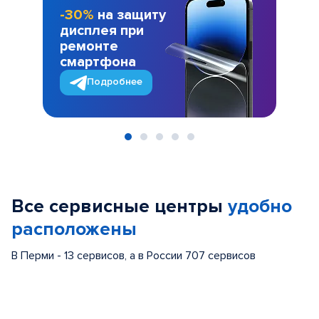
-30%
на защиту
дисплея при
ремонте
смартфона
Подробнее
Item
1
of
Все сервисные центры
удобно
5
расположены
В Перми - 13 сервисов, а в России 707 сервисов