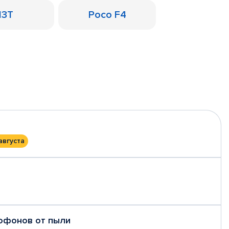
13T
Poco F4
августа
рофонов от пыли