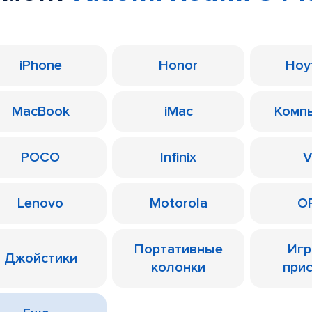
iPhone
Honor
Ноу
MacBook
iMac
Комп
POCO
Infinix
V
Lenovo
Motorola
O
Портативные
Иг
Джойстики
колонки
при