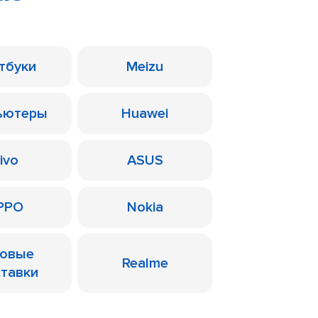
тбуки
Meizu
ьютеры
Huawei
ivo
ASUS
PPO
Nokia
ровые
Realme
ставки