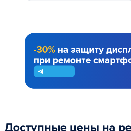
-30%
на защиту дисп
при ремонте смартф
Доступные цены на р