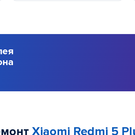
лея
она
емонт
Xiaomi Redmi 5 Pl