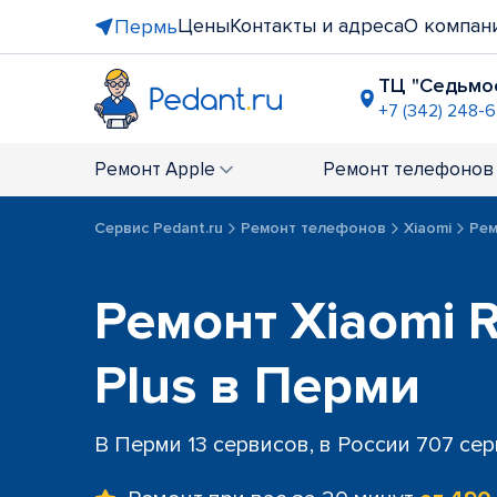
Цены
Контакты и адреса
О компан
Пермь
ТЦ "Седьмое
+7 (342) 248-
БЦ "Рим",
+7 (342) 21
Ремонт
Apple
Ремонт
телефонов
Комсомол
+7 (342) 20
Сервис Pedant.ru
Ремонт телефонов
Xiaomi
Рем
ТЦ "Земля
+7 (342) 20
ТЦ "Столи
Ремонт Xiaomi 
+7 (342) 20
Plus в Перми
В Перми 13 сервисов, в России 707 се