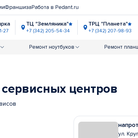
ии
Франшиза
Работа в Pedant.ru
ирка
ТЦ "Земляника"
ТРЦ "Планета"
1-27
+7 (342) 205-54-34
+7 (342) 207-98-93
ое небо" (ост. "Карпинского")
Напротив Пол
8-62-54
+7 (342) 206-20-1
Ремонт
ноутбуков
Ремонт
план
ханова
ТЦ "Луч"
Комсомольская
0-90-78
+7 (342) 205-56-43
+7 (342) 206-01-57
L Эспланада"
БЦ "Рим", напротив ТЦ "Солнеч
0-94-28
+7 (342) 215-00-44
сервисных центров
рвисов
напро
ул. Кру