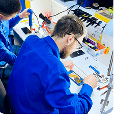
ходных
) 205-56-43
мольская площадь
ев Хасана, д. 1
 10:30 - 20:00
ходных
) 206-01-57
толица"
, д. 41/1
 10:00 - 21:00
ходных
) 206-20-24