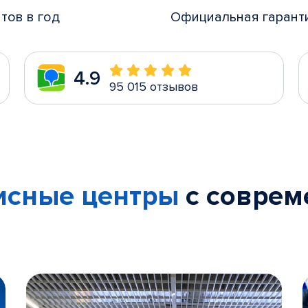
ТЦ "Бр
тов в год
Официальная гарант
ул. Све
ПН - ВС
Без вы
4.9
+7 (342
95 015 отзывов
ост. "
ул. Лен
ПН - ВС
Без вы
исные центры
с совре
+7 (342
ТЦ "Лу
ул. Куй
ПН - ВС