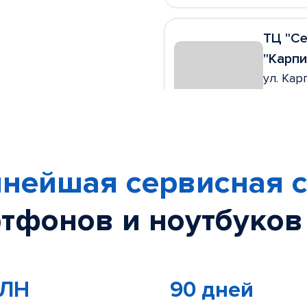
ТЦ "Се
"Карпи
ул. Кар
ПН - ПТ
СБ, ВС 1
+7 (342
нейшая сервисная с
Напро
ул. Ека
тфонов и ноутбуков
ПН - ВС
Без вы
+7 (342
МЛН
90 дней