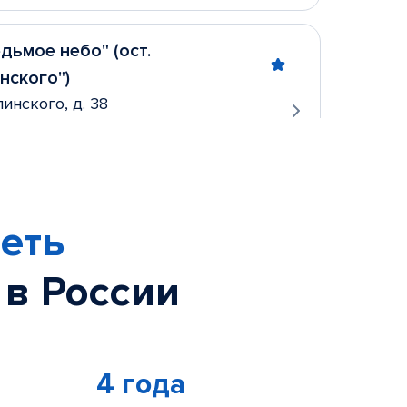
дьмое небо" (ост.
нского")
пинского, д. 38
 10:00 - 19:50
1:00 - 18:50
) 248-62-54
еть
тив Политеха
терининская, д. 75, офис 208
 в России
 10:00 - 20:00
ходных
) 206-20-18
4 года