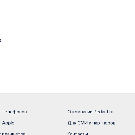
ТРЦ "i
ул. Пет
ПН - ВС
Без вы
+7 (342
е
БЦ "Ри
город
ул. Бел
ПН - ВС
Без вы
+7 (342
т телефонов
О компании Pedant.ru
 Apple
Для СМИ и партнеров
ТЦ "Кв
ул. Юрш
т планшетов
Контакты