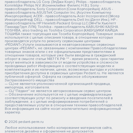
правообладатель LG Corp. (ЭлДжи Корп.); Philips - правообладатель
Koninklijke Philips N.V. (Конинклийке Филипс Н.В.); Sony -
правообладатель Sony Corporation (Сони Корпорейшн); ASUS -
правообладатель ASUSTeK Computer Inc. (Асустек Компьютер
Инкорпорейшн); ACER - правообладатель Acer Incorporated (Эйсер
Инкорпорейтед); DELL - правообладатель Dell Inc.(Делл Инк.); HP -
правообладатель HP Hewlett-Packard Group LLC (ЭйчПи Хьюлетт
Паккард Груп ЛЛК); Toshiba - правообладатель KABUSHIKI KAISHA
TOSHIBA, also trading as Toshiba Corporation (КАБУШИКИ КАЙША
ТОШИБА также торгующая как Тосиба Корпорейшн). Товарные знаки
используется с целью описания товара, в отношении которых
производятся услуги по ремонту сервисными центрами
«PEDANT».Услуги оказываются в неавторизованных сервисных
центрах «PEDANT», не связанными с компаниями Правообладателями
товарных знаков и/или с ее официальными представителями в
отношении товаров, которые уже были введены в гражданский
оборот в смысле статьи 1487 ГК РФ ** - время ремонта, срок гарантии
могут меняться в зависимости от модели устройства и сложности
проводимых работ Информация о соответствующих моделях и
комплектациях и их наличии, ценах, возможных выгодах и условиях
приобретения доступна в сервисных центрах Pedant.ru. Не является
публичной офертой. Оферта на сервисное обслуживание
Застрахованного имущества
— СЦ не является уполномоченной организацией продавца,
импортера, изготовителя.
— СЦ "Педант" не является авторизованным сервис центром.
— Обозначение используется не с целью индивидуализации
соответствующих услуг по ремонту и введения посетителей в
заблуждение, а с целью информирования потребителей о
предоставляемых услугах в отношении техники правообладателей.
Вся информация на сайте носит исключительно информационный
характер.
© 2026 pedant-perm.ru
Любое использование либо копирование материалов сайта,
элементов дизайна и оформления не допускается.