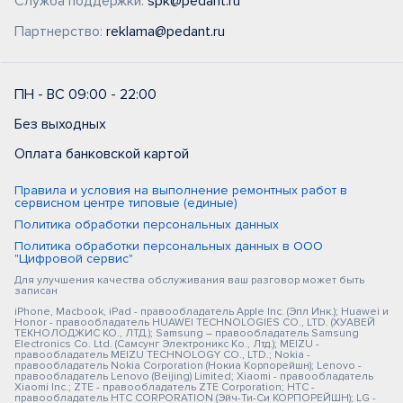
Служба поддержки:
spk@pedant.ru
Партнерство:
reklama@pedant.ru
ПН - ВС 09:00 - 22:00
Без выходных
Оплата банковской картой
Правила и условия на выполнение ремонтных работ в
сервисном центре типовые (единые)
Политика обработки персональных данных
Политика обработки персональных данных в ООО
"Цифровой сервис"
Для улучшения качества обслуживания ваш разговор может быть
записан
iPhone, Macbook, iPad - правообладатель Apple Inc. (Эпл Инк.); Huawei и
Honor - правообладатель HUAWEI TECHNOLOGIES CO., LTD. (ХУАВЕЙ
ТЕКНОЛОДЖИС КО., ЛТД.); Samsung – правообладатель Samsung
Electronics Co. Ltd. (Самсунг Электроникс Ко., Лтд.); MEIZU -
правообладатель MEIZU TECHNOLOGY CO., LTD.; Nokia -
правообладатель Nokia Corporation (Нокиа Корпорейшн); Lenovo -
правообладатель Lenovo (Beijing) Limited; Xiaomi - правообладатель
Xiaomi Inc.; ZTE - правообладатель ZTE Corporation; HTC -
правообладатель HTC CORPORATION (Эйч-Ти-Си КОРПОРЕЙШН); LG -