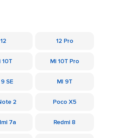
12
12 Pro
i 10T
Mi 10T Pro
 9 SE
MI 9T
Note 2
Poco X5
dmi 7a
Redmi 8