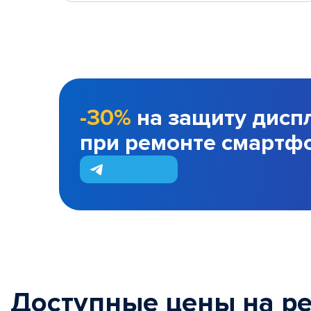
-30%
на защиту дисп
при ремонте смартф
Доступные цены на р