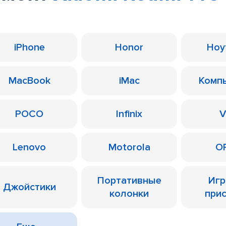
iPhone
Honor
Ноу
MacBook
iMac
Комп
POCO
Infinix
V
Lenovo
Motorola
O
Портативные
Иг
Джойстики
колонки
при