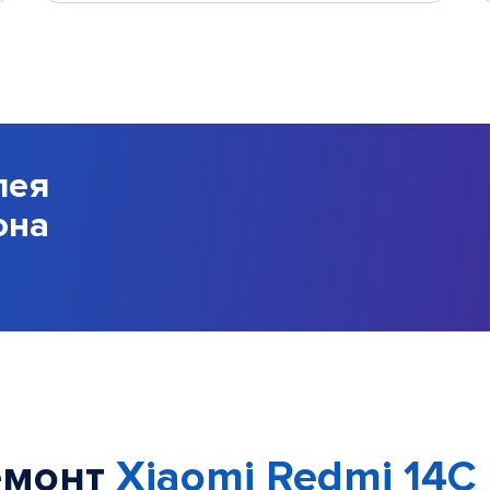
лея
она
емонт
Xiaomi Redmi 14C