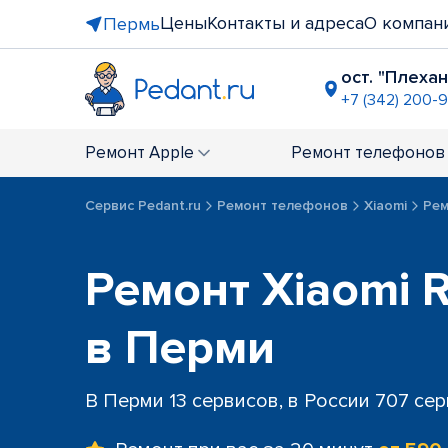
Цены
Контакты и адреса
О компан
Пермь
ост. "Плеха
+7 (342) 200-
ТРЦ "План
+7 (342) 20
Ремонт
Apple
Ремонт
телефонов
ТЦ "Земля
+7 (342) 20
Сервис Pedant.ru
Ремонт телефонов
Xiaomi
Рем
ТЦ "Браво
+7 (342) 206
Ремонт Xiaomi 
в Перми
В Перми 13 сервисов, в России 707 се