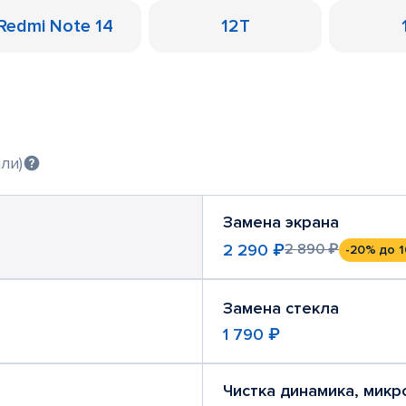
Redmi Note 14
12T
ли)
Замена экрана
2 290 ₽
2 890 ₽
-20%
до 1
Замена стекла
1 790 ₽
Чистка динамика, мик