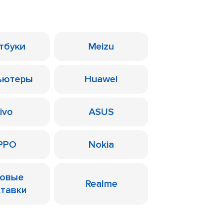
тбуки
Meizu
ьютеры
Huawei
ivo
ASUS
PPO
Nokia
ровые
Realme
ставки