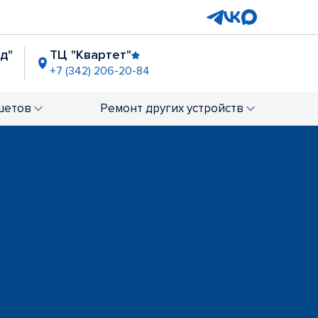
д"
ТЦ "Квартет"
+7 (342) 206-20-84
нада"
Напротив Политеха
+7 (342) 206-20-18
шетов
Ремонт
других устройств
)
Комсомольская площадь
+7 (342) 206-01-57