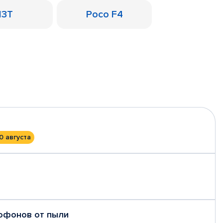
13T
Poco F4
0 августа
рофонов от пыли