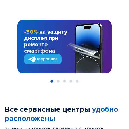
-30%
на защиту
дисплея при
ремонте
смартфона
Подробнее
Item
1
of
Все сервисные центры
удобно
5
расположены