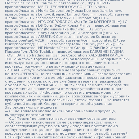
Electronics Co. Ltd. (Самсунг Электроникс Ко., Лтд.); MEIZU -
правообладатель MEIZU TECHNOLOGY CO., LTD.; Nokia -
правообладатель Nokia Corporation (Нокиа Корпорейшн); Lenovo -
правообладатель Lenovo (Beijing) Limited; Xiaomi - правообладатель
Xiaomi Inc.; ZTE - правообладатель ZTE Corporation; HTC -
правообладатель HTC CORPORATION (Эйч-Ти-Си КОРПОРЕЙШН); LG -
правообладатель LG Corp. (ЭлДжи Корп.); Philips - правообладатель
Koninklijke Philips N.V. (Конинклийке Филипс Н.В.); Sony -
правообладатель Sony Corporation (Сони Корпорейшн); ASUS -
правообладатель ASUSTeK Computer Inc. (Асустек Компьютер
Инкорпорейшн); ACER - правообладатель Acer Incorporated (Эйсер
Инкорпорейтед); DELL - правообладатель Dell Inc.(Делл Инк.); HP -
правообладатель HP Hewlett-Packard Group LLC (ЭйчПи Хьюлетт
Паккард Груп ЛЛК); Toshiba - правообладатель KABUSHIKI KAISHA
TOSHIBA, also trading as Toshiba Corporation (КАБУШИКИ КАЙША
ТОШИБА также торгующая как Тосиба Корпорейшн). Товарные знаки
используется с целью описания товара, в отношении которых
производятся услуги по ремонту сервисными центрами
«PEDANT».Услуги оказываются в неавторизованных сервисных
центрах «PEDANT», не связанными с компаниями Правообладателями
товарных знаков и/или с ее официальными представителями в
отношении товаров, которые уже были введены в гражданский
оборот в смысле статьи 1487 ГК РФ ** - время ремонта, срок гарантии
могут меняться в зависимости от модели устройства и сложности
проводимых работ Информация о соответствующих моделях и
комплектациях и их наличии, ценах, возможных выгодах и условиях
приобретения доступна в сервисных центрах Pedant.ru. Не является
публичной офертой. Оферта на сервисное обслуживание
Застрахованного имущества
— СЦ не является уполномоченной организацией продавца,
импортера, изготовителя.
— СЦ "Педант" не является авторизованным сервис центром.
— Обозначение используется не с целью индивидуализации
соответствующих услуг по ремонту и введения посетителей в
заблуждение, а с целью информирования потребителей о
предоставляемых услугах в отношении техники правообладателей.
Вся информация на сайте носит исключительно информационный