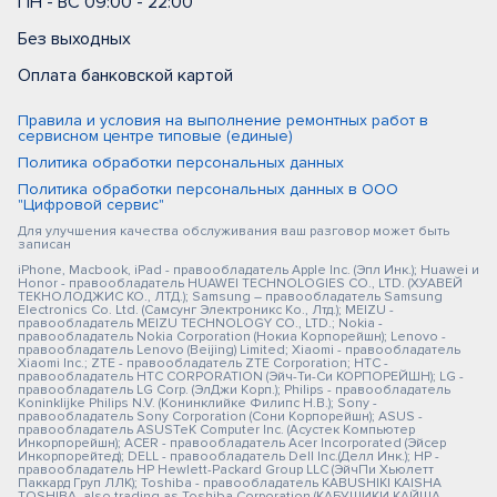
ПН - ВС 09:00 - 22:00
Без выходных
Оплата банковской картой
Правила и условия на выполнение ремонтных работ в
сервисном центре типовые (единые)
Политика обработки персональных данных
Политика обработки персональных данных в ООО
"Цифровой сервис"
Для улучшения качества обслуживания ваш разговор может быть
записан
iPhone, Macbook, iPad - правообладатель Apple Inc. (Эпл Инк.); Huawei и
Honor - правообладатель HUAWEI TECHNOLOGIES CO., LTD. (ХУАВЕЙ
ТЕКНОЛОДЖИС КО., ЛТД.); Samsung – правообладатель Samsung
Electronics Co. Ltd. (Самсунг Электроникс Ко., Лтд.); MEIZU -
правообладатель MEIZU TECHNOLOGY CO., LTD.; Nokia -
правообладатель Nokia Corporation (Нокиа Корпорейшн); Lenovo -
правообладатель Lenovo (Beijing) Limited; Xiaomi - правообладатель
Xiaomi Inc.; ZTE - правообладатель ZTE Corporation; HTC -
правообладатель HTC CORPORATION (Эйч-Ти-Си КОРПОРЕЙШН); LG -
правообладатель LG Corp. (ЭлДжи Корп.); Philips - правообладатель
Koninklijke Philips N.V. (Конинклийке Филипс Н.В.); Sony -
правообладатель Sony Corporation (Сони Корпорейшн); ASUS -
правообладатель ASUSTeK Computer Inc. (Асустек Компьютер
Инкорпорейшн); ACER - правообладатель Acer Incorporated (Эйсер
Инкорпорейтед); DELL - правообладатель Dell Inc.(Делл Инк.); HP -
правообладатель HP Hewlett-Packard Group LLC (ЭйчПи Хьюлетт
Паккард Груп ЛЛК); Toshiba - правообладатель KABUSHIKI KAISHA
TOSHIBA, also trading as Toshiba Corporation (КАБУШИКИ КАЙША