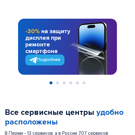
-30%
на защиту
дисплея при
ремонте
смартфона
Подробнее
Item
1
of
Все сервисные центры
удобно
6
расположены
В Перми - 13 сервисов, а в России 707 сервисов