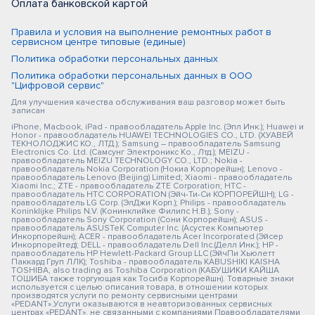
Оплата банковской картой
Правила и условия на выполнение ремонтных работ в
сервисном центре типовые (единые)
Политика обработки персональных данных
Политика обработки персональных данных в ООО
"Цифровой сервис"
Для улучшения качества обслуживания ваш разговор может быть
записан
iPhone, Macbook, iPad - правообладатель Apple Inc. (Эпл Инк.); Huawei и
Honor - правообладатель HUAWEI TECHNOLOGIES CO., LTD. (ХУАВЕЙ
ТЕКНОЛОДЖИС КО., ЛТД.); Samsung – правообладатель Samsung
Electronics Co. Ltd. (Самсунг Электроникс Ко., Лтд.); MEIZU -
правообладатель MEIZU TECHNOLOGY CO., LTD.; Nokia -
правообладатель Nokia Corporation (Нокиа Корпорейшн); Lenovo -
правообладатель Lenovo (Beijing) Limited; Xiaomi - правообладатель
Xiaomi Inc.; ZTE - правообладатель ZTE Corporation; HTC -
правообладатель HTC CORPORATION (Эйч-Ти-Си КОРПОРЕЙШН); LG -
правообладатель LG Corp. (ЭлДжи Корп.); Philips - правообладатель
Koninklijke Philips N.V. (Конинклийке Филипс Н.В.); Sony -
правообладатель Sony Corporation (Сони Корпорейшн); ASUS -
правообладатель ASUSTeK Computer Inc. (Асустек Компьютер
Инкорпорейшн); ACER - правообладатель Acer Incorporated (Эйсер
Инкорпорейтед); DELL - правообладатель Dell Inc.(Делл Инк.); HP -
правообладатель HP Hewlett-Packard Group LLC (ЭйчПи Хьюлетт
Паккард Груп ЛЛК); Toshiba - правообладатель KABUSHIKI KAISHA
TOSHIBA, also trading as Toshiba Corporation (КАБУШИКИ КАЙША
ТОШИБА также торгующая как Тосиба Корпорейшн). Товарные знаки
используется с целью описания товара, в отношении которых
производятся услуги по ремонту сервисными центрами
«PEDANT».Услуги оказываются в неавторизованных сервисных
центрах «PEDANT», не связанными с компаниями Правообладателями