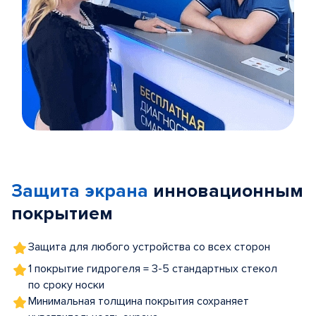
Item
1
of
Защита экрана
инновационным
5
покрытием
Защита для любого устройства со всех сторон
1 покрытие гидрогеля = 3-5 стандартных стекол
по сроку носки
Минимальная толщина покрытия сохраняет