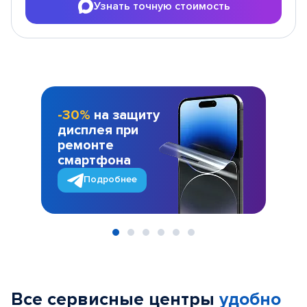
Узнать точную стоимость
-30%
на защиту
дисплея при
ремонте
смартфона
Подробнее
Item
1
of
Все сервисные центры
удобно
6