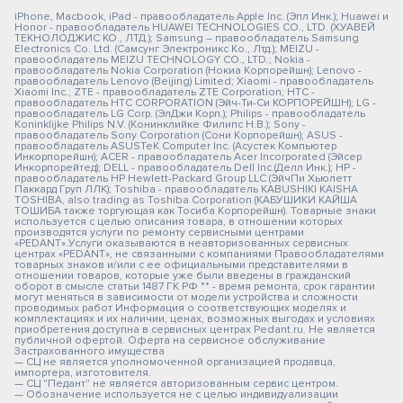
iPhone, Macbook, iPad - правообладатель Apple Inc. (Эпл Инк.); Huawei и
Honor - правообладатель HUAWEI TECHNOLOGIES CO., LTD. (ХУАВЕЙ
ТЕКНОЛОДЖИС КО., ЛТД.); Samsung – правообладатель Samsung
Electronics Co. Ltd. (Самсунг Электроникс Ко., Лтд.); MEIZU -
правообладатель MEIZU TECHNOLOGY CO., LTD.; Nokia -
правообладатель Nokia Corporation (Нокиа Корпорейшн); Lenovo -
правообладатель Lenovo (Beijing) Limited; Xiaomi - правообладатель
Xiaomi Inc.; ZTE - правообладатель ZTE Corporation; HTC -
правообладатель HTC CORPORATION (Эйч-Ти-Си КОРПОРЕЙШН); LG -
правообладатель LG Corp. (ЭлДжи Корп.); Philips - правообладатель
Koninklijke Philips N.V. (Конинклийке Филипс Н.В.); Sony -
правообладатель Sony Corporation (Сони Корпорейшн); ASUS -
правообладатель ASUSTeK Computer Inc. (Асустек Компьютер
Инкорпорейшн); ACER - правообладатель Acer Incorporated (Эйсер
Инкорпорейтед); DELL - правообладатель Dell Inc.(Делл Инк.); HP -
правообладатель HP Hewlett-Packard Group LLC (ЭйчПи Хьюлетт
Паккард Груп ЛЛК); Toshiba - правообладатель KABUSHIKI KAISHA
TOSHIBA, also trading as Toshiba Corporation (КАБУШИКИ КАЙША
ТОШИБА также торгующая как Тосиба Корпорейшн). Товарные знаки
используется с целью описания товара, в отношении которых
производятся услуги по ремонту сервисными центрами
«PEDANT».Услуги оказываются в неавторизованных сервисных
центрах «PEDANT», не связанными с компаниями Правообладателями
товарных знаков и/или с ее официальными представителями в
отношении товаров, которые уже были введены в гражданский
оборот в смысле статьи 1487 ГК РФ ** - время ремонта, срок гарантии
могут меняться в зависимости от модели устройства и сложности
проводимых работ Информация о соответствующих моделях и
комплектациях и их наличии, ценах, возможных выгодах и условиях
приобретения доступна в сервисных центрах Pedant.ru. Не является
публичной офертой. Оферта на сервисное обслуживание
Застрахованного имущества
— СЦ не является уполномоченной организацией продавца,
импортера, изготовителя.
— СЦ "Педант" не является авторизованным сервис центром.
— Обозначение используется не с целью индивидуализации