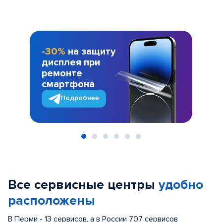
-30%
на защиту
дисплея при
ремонте
смартфона
Подробнее
Item
1
of
Все сервисные центры
удобно
6
расположены
В Перми - 13 сервисов, а в России 707 сервисов