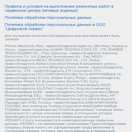
Правила и условия на выполнение ремонтных работ в
сервисном центре типовые (единые)
Политика обработки персональных данных
Политика обработки персональных данных в ООО
"Цифровой сервис"
Для улучшения качества обслуживания ваш разговор может быть
записан
iPhone, Macbook, iPad - правообладатель Apple Inc. (Эпл Инк.); Huawei и
Honor - правообладатель HUAWEI TECHNOLOGIES CO., LTD. (ХУАВЕЙ
ТЕКНОЛОДЖИС КО., ЛТД.); Samsung – правообладатель Samsung
Electronics Co. Ltd. (Самсунг Электроникс Ко., Лтд.); MEIZU -
правообладатель MEIZU TECHNOLOGY CO., LTD.; Nokia -
правообладатель Nokia Corporation (Нокиа Корпорейшн); Lenovo -
правообладатель Lenovo (Beijing) Limited; Xiaomi - правообладатель
Xiaomi Inc.; ZTE - правообладатель ZTE Corporation; HTC -
правообладатель HTC CORPORATION (Эйч-Ти-Си КОРПОРЕЙШН); LG -
правообладатель LG Corp. (ЭлДжи Корп.); Philips - правообладатель
Koninklijke Philips N.V. (Конинклийке Филипс Н.В.); Sony -
правообладатель Sony Corporation (Сони Корпорейшн); ASUS -
правообладатель ASUSTeK Computer Inc. (Асустек Компьютер
Инкорпорейшн); ACER - правообладатель Acer Incorporated (Эйсер
Инкорпорейтед); DELL - правообладатель Dell Inc.(Делл Инк.); HP -
правообладатель HP Hewlett-Packard Group LLC (ЭйчПи Хьюлетт
Паккард Груп ЛЛК); Toshiba - правообладатель KABUSHIKI KAISHA
TOSHIBA, also trading as Toshiba Corporation (КАБУШИКИ КАЙША
ТОШИБА также торгующая как Тосиба Корпорейшн). Товарные знаки
используется с целью описания товара, в отношении которых
производятся услуги по ремонту сервисными центрами
«PEDANT».Услуги оказываются в неавторизованных сервисных
центрах «PEDANT», не связанными с компаниями Правообладателями
товарных знаков и/или с ее официальными представителями в
отношении товаров, которые уже были введены в гражданский