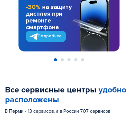
-30%
на защиту
дисплея при
ремонте
смартфона
Подробнее
Item
1
of
Все сервисные центры
удобно
5
расположены
В Перми - 13 сервисов, а в России 707 сервисов