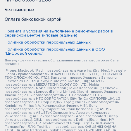
ПН - ВС 09:00 - 22:00
Без выходных
Оплата банковской картой
Правила и условия на выполнение ремонтных работ в
сервисном центре типовые (единые)
Политика обработки персональных данных
Политика обработки персональных данных в ООО
"Цифровой сервис"
Для улучшения качества обслуживания ваш разговор может быть
записан
iPhone, Macbook, iPad - правообладатель Apple Inc. (Эпл Инк.); Huawei и
Honor - правообладатель HUAWEI TECHNOLOGIES CO., LTD. (ХУАВЕЙ
ТЕКНОЛОДЖИС КО., ЛТД.); Samsung – правообладатель Samsung
Electronics Co. Ltd. (Самсунг Электроникс Ко., Лтд.); MEIZU -
правообладатель MEIZU TECHNOLOGY CO., LTD.; Nokia -
правообладатель Nokia Corporation (Нокиа Корпорейшн); Lenovo -
правообладатель Lenovo (Beijing) Limited; Xiaomi - правообладатель
Xiaomi Inc.; ZTE - правообладатель ZTE Corporation; HTC -
правообладатель HTC CORPORATION (Эйч-Ти-Си КОРПОРЕЙШН); LG -
правообладатель LG Corp. (ЭлДжи Корп.); Philips - правообладатель
Koninklijke Philips N.V. (Конинклийке Филипс Н.В.); Sony -
правообладатель Sony Corporation (Сони Корпорейшн); ASUS -
правообладатель ASUSTeK Computer Inc. (Асустек Компьютер
Инкорпорейшн); ACER - правообладатель Acer Incorporated (Эйсер
Инкорпорейтед); DELL - правообладатель Dell Inc.(Делл Инк.); HP -
правообладатель HP Hewlett-Packard Group LLC (ЭйчПи Хьюлетт
Паккард Груп ЛЛК); Toshiba - правообладатель KABUSHIKI KAISHA
TOSHIBA, also trading as Toshiba Corporation (КАБУШИКИ КАЙША