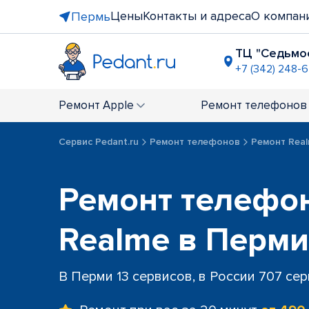
Цены
Контакты и адреса
О компан
Пермь
ТЦ "Седьмое
+7 (342) 248-
ост. "Пле
+7 (342) 20
Ремонт
Apple
Ремонт
телефонов
Комсомол
+7 (342) 20
Сервис Pedant.ru
Ремонт телефонов
Ремонт Rea
БЦ "Рим",
+7 (342) 21
ТЦ "Земля
Ремонт телефо
+7 (342) 20
Realme в Перми
В Перми 13 сервисов, в России 707 се