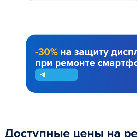
-30%
на защиту дисп
при ремонте смартф
Доступные цены на р