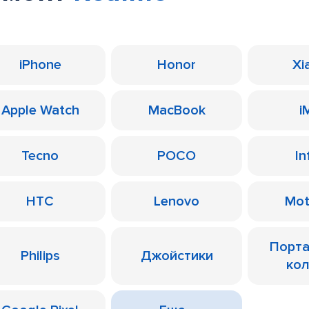
iPhone
Honor
Xi
Apple Watch
MacBook
i
Tecno
POCO
In
HTC
Lenovo
Mot
Порт
Philips
Джойстики
ко