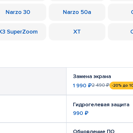
Narzo 30
Narzo 50a
X3 SuperZoom
XT
Замена экрана
1 990 ₽
2 490 ₽
-20%
до 1
Гидрогелевая защита
990 ₽
Обновление ПО