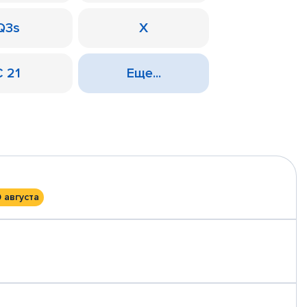
Q3s
X
С 21
Еще...
0 августа