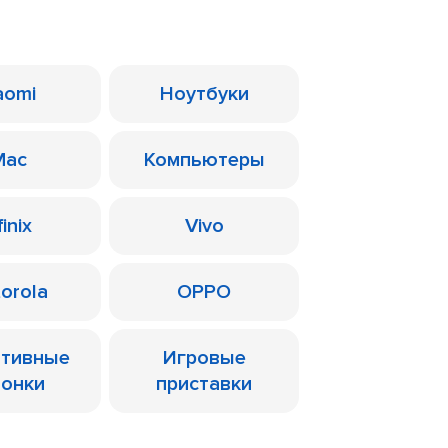
aomi
Ноутбуки
Mac
Компьютеры
finix
Vivo
orola
OPPO
ативные
Игровые
лонки
приставки