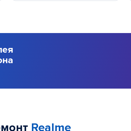
лея
она
емонт
Realme