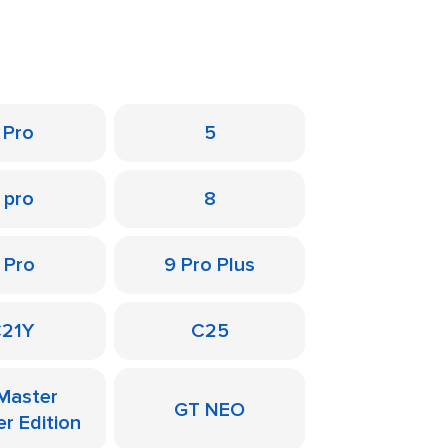
 Pro
5
 pro
8
 Pro
9 Pro Plus
21Y
C25
Master
GT NEO
er Edition