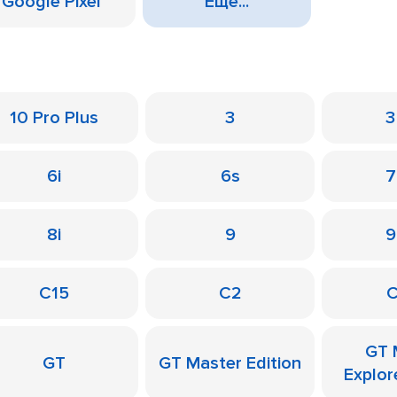
Google Pixel
Еще...
10 Pro Plus
3
3
6i
6s
7
8i
9
9
C15
C2
C
GT 
GT
GT Master Edition
Explor