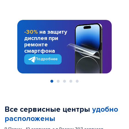
-30%
на защиту
дисплея при
ремонте
смартфона
Подробнее
Item
1
of
Все сервисные центры
удобно
5
расположены