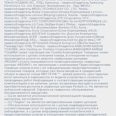
ТЕКНОЛОДЖИС КО., ЛТД.); Samsung – правообладатель Samsung
Electronics Co. Ltd. (Самсунг Электроникс Ко., Лтд.); MEIZU -
правообладатель MEIZU TECHNOLOGY CO., LTD.; Nokia -
правообладатель Nokia Corporation (Нокиа Корпорейшн); Lenovo -
правообладатель Lenovo (Beijing) Limited; Xiaomi - правообладатель
Xiaomi Inc.; ZTE - правообладатель ZTE Corporation; HTC -
правообладатель HTC CORPORATION (Эйч-Ти-Си КОРПОРЕЙШН); LG -
правообладатель LG Corp. (ЭлДжи Корп.); Philips - правообладатель
Koninklijke Philips N.V. (Конинклийке Филипс Н.В.); Sony -
правообладатель Sony Corporation (Сони Корпорейшн); ASUS -
правообладатель ASUSTeK Computer Inc. (Асустек Компьютер
Инкорпорейшн); ACER - правообладатель Acer Incorporated (Эйсер
Инкорпорейтед); DELL - правообладатель Dell Inc.(Делл Инк.); HP -
правообладатель HP Hewlett-Packard Group LLC (ЭйчПи Хьюлетт
Паккард Груп ЛЛК); Toshiba - правообладатель KABUSHIKI KAISHA
TOSHIBA, also trading as Toshiba Corporation (КАБУШИКИ КАЙША
ТОШИБА также торгующая как Тосиба Корпорейшн). Товарные знаки
используется с целью описания товара, в отношении которых
производятся услуги по ремонту сервисными центрами
«PEDANT».Услуги оказываются в неавторизованных сервисных
центрах «PEDANT», не связанными с компаниями Правообладателями
товарных знаков и/или с ее официальными представителями в
отношении товаров, которые уже были введены в гражданский
оборот в смысле статьи 1487 ГК РФ ** - время ремонта, срок гарантии
могут меняться в зависимости от модели устройства и сложности
проводимых работ Информация о соответствующих моделях и
комплектациях и их наличии, ценах, возможных выгодах и условиях
приобретения доступна в сервисных центрах Pedant.ru. Не является
публичной офертой. Оферта на сервисное обслуживание
Застрахованного имущества
— СЦ не является уполномоченной организацией продавца,
импортера, изготовителя.
— СЦ "Педант" не является авторизованным сервис центром.
— Обозначение используется не с целью индивидуализации
соответствующих услуг по ремонту и введения посетителей в
заблуждение, а с целью информирования потребителей о
предоставляемых услугах в отношении техники правообладателей.