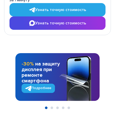
за 1 минуту
Узнать точную стоимость
Узнать точную стоимость
-30%
на защиту
дисплея при
ремонте
смартфона
Подробнее
Item