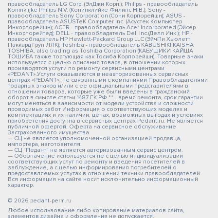
правообладатель LG Corp. (ЭлДжи Корп.); Philips - правообладатель
Koninklijke Philips N.V. (Конинклийке Филипс Н.В.); Sony -
правообладатель Sony Corporation (Сони Корпорейшн); ASUS -
правообладатель ASUSTeK Computer Inc. (Асустек Компьютер
Инкорпорейшн); ACER - правообладатель Acer Incorporated (Эйсер
Инкорпорейтед); DELL - правообладатель Dell Inc.(Делл Инк.); HP -
правообладатель HP Hewlett-Packard Group LLC (ЭйчПи Хьюлетт
Паккард Груп ЛЛК); Toshiba - правообладатель KABUSHIKI KAISHA
TOSHIBA, also trading as Toshiba Corporation (КАБУШИКИ КАЙША
ТОШИБА также торгующая как Тосиба Корпорейшн). Товарные знаки
используется с целью описания товара, в отношении которых
производятся услуги по ремонту сервисными центрами
«PEDANT».Услуги оказываются в неавторизованных сервисных
центрах «PEDANT», не связанными с компаниями Правообладателями
товарных знаков и/или с ее официальными представителями в
отношении товаров, которые уже были введены в гражданский
оборот в смысле статьи 1487 ГК РФ ** - время ремонта, срок гарантии
могут меняться в зависимости от модели устройства и сложности
проводимых работ Информация о соответствующих моделях и
комплектациях и их наличии, ценах, возможных выгодах и условиях
приобретения доступна в сервисных центрах Pedant.ru. Не является
публичной офертой. Оферта на сервисное обслуживание
Застрахованного имущества
— СЦ не является уполномоченной организацией продавца,
импортера, изготовителя.
— СЦ "Педант" не является авторизованным сервис центром.
— Обозначение используется не с целью индивидуализации
соответствующих услуг по ремонту и введения посетителей в
заблуждение, а с целью информирования потребителей о
предоставляемых услугах в отношении техники правообладателей.
Вся информация на сайте носит исключительно информационный
характер.
© 2026 pedant-perm.ru
Любое использование либо копирование материалов сайта,
элементов дизайна и оформления не допускается.