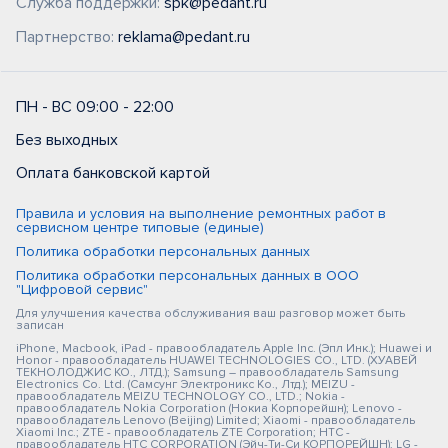
Служба поддержки:
spk@pedant.ru
Партнерство:
reklama@pedant.ru
ПН - ВС 09:00 - 22:00
Без выходных
Оплата банковской картой
Правила и условия на выполнение ремонтных работ в
сервисном центре типовые (единые)
Политика обработки персональных данных
Политика обработки персональных данных в ООО
"Цифровой сервис"
Для улучшения качества обслуживания ваш разговор может быть
записан
iPhone, Macbook, iPad - правообладатель Apple Inc. (Эпл Инк.); Huawei и
Honor - правообладатель HUAWEI TECHNOLOGIES CO., LTD. (ХУАВЕЙ
ТЕКНОЛОДЖИС КО., ЛТД.); Samsung – правообладатель Samsung
Electronics Co. Ltd. (Самсунг Электроникс Ко., Лтд.); MEIZU -
правообладатель MEIZU TECHNOLOGY CO., LTD.; Nokia -
правообладатель Nokia Corporation (Нокиа Корпорейшн); Lenovo -
правообладатель Lenovo (Beijing) Limited; Xiaomi - правообладатель
Xiaomi Inc.; ZTE - правообладатель ZTE Corporation; HTC -
правообладатель HTC CORPORATION (Эйч-Ти-Си КОРПОРЕЙШН); LG -