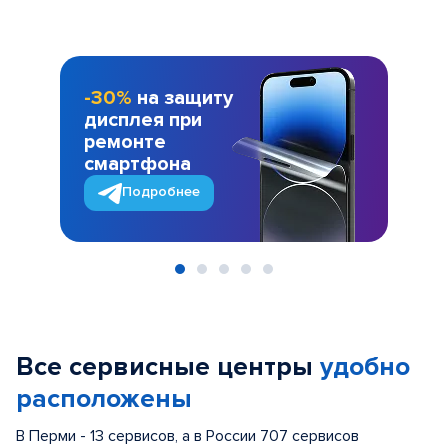
-30%
на защиту
дисплея при
ремонте
смартфона
Подробнее
Item
1
of
Все сервисные центры
удобно
5
расположены
В Перми - 13 сервисов, а в России 707 сервисов