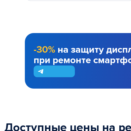
-30%
на защиту дисп
при ремонте смартф
Доступные цены на р