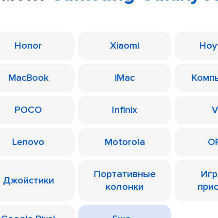
Honor
Xiaomi
Ноу
MacBook
iMac
Комп
POCO
Infinix
V
Lenovo
Motorola
O
Портативные
Иг
Джойстики
колонки
при