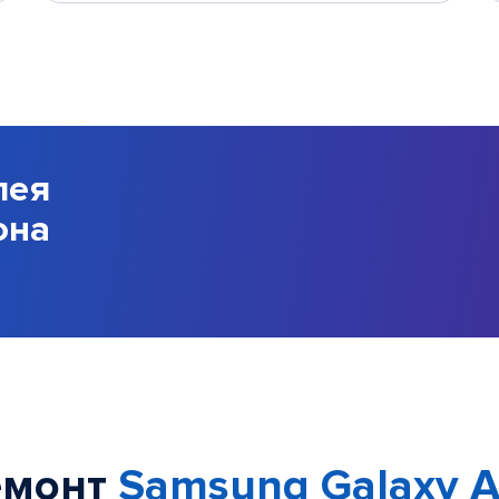
лея
она
емонт
Samsung Galaxy 