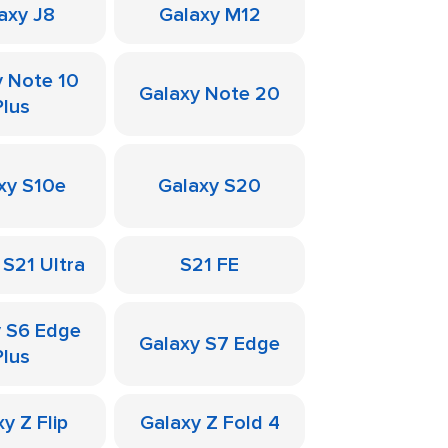
axy J8
Galaxy M12
y Note 10
Galaxy Note 20
Plus
xy S10e
Galaxy S20
 S21 Ultra
S21 FE
y S6 Edge
Galaxy S7 Edge
Plus
y Z Flip
Galaxy Z Fold 4