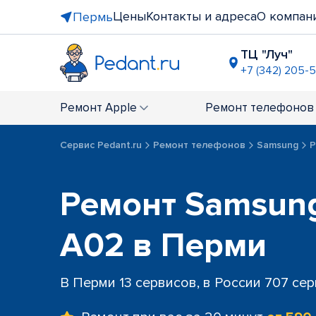
Цены
Контакты и адреса
О компан
Пермь
ТЦ "Луч"
+7 (342) 205-
БЦ "Рим",
+7 (342) 21
Ремонт
Apple
Ремонт
телефонов
ТЦ "Земля
+7 (342) 20
Сервис Pedant.ru
Ремонт телефонов
Samsung
Р
ТЦ "Седьм
+7 (342) 24
Ремонт Samsung
A02 в Перми
В Перми 13 сервисов, в России 707 се