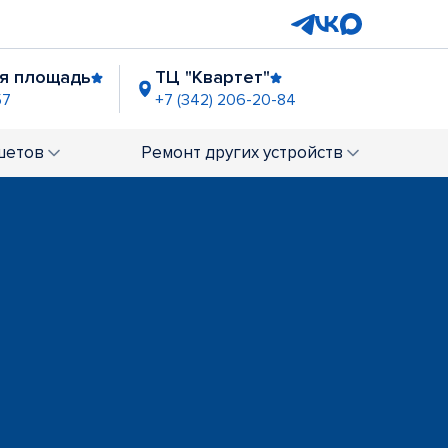
я площадь
ТЦ "Квартет"
57
+7 (342) 206-20-84
рка
ТЦ "Столица"
-27
+7 (342) 206-20-24
шетов
Ремонт
других устройств
ланада"
8
ТЦ "Браво"
93
+7 (342) 206-13-25