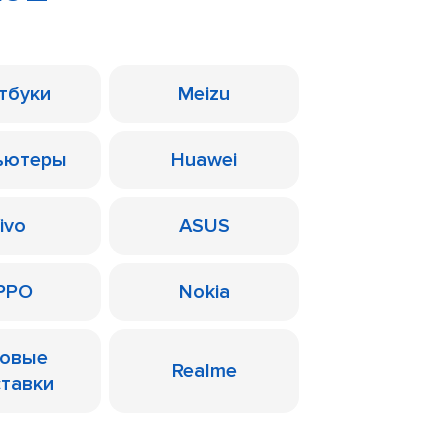
тбуки
Meizu
ьютеры
Huawei
ivo
ASUS
PPO
Nokia
ровые
Realme
ставки