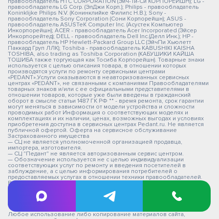
правообладатель HTC CORPORATION (Эйч-Ти-Си КОРПОРЕЙШН); LG -
правообладатель LG Corp. (ЭлДжи Корп.); Philips - правообладатель
Koninklijke Philips N.V. (Конинклийке Филипс Н.В.); Sony -
правообладатель Sony Corporation (Сони Корпорейшн); ASUS -
правообладатель ASUSTeK Computer Inc. (Асустек Компьютер
Инкорпорейшн); ACER - правообладатель Acer Incorporated (Эйсер
Инкорпорейтед); DELL - правообладатель Dell Inc.(Делл Инк.); HP -
правообладатель HP Hewlett-Packard Group LLC (ЭйчПи Хьюлетт
Паккард Груп ЛЛК); Toshiba - правообладатель KABUSHIKI KAISHA
TOSHIBA, also trading as Toshiba Corporation (КАБУШИКИ КАЙША
ТОШИБА также торгующая как Тосиба Корпорейшн). Товарные знаки
используется с целью описания товара, в отношении которых
производятся услуги по ремонту сервисными центрами
«PEDANT».Услуги оказываются в неавторизованных сервисных
центрах «PEDANT», не связанными с компаниями Правообладателями
товарных знаков и/или с ее официальными представителями в
отношении товаров, которые уже были введены в гражданский
оборот в смысле статьи 1487 ГК РФ ** - время ремонта, срок гарантии
могут меняться в зависимости от модели устройства и сложности
проводимых работ Информация о соответствующих моделях и
комплектациях и их наличии, ценах, возможных выгодах и условиях
приобретения доступна в сервисных центрах Pedant.ru. Не является
публичной офертой. Оферта на сервисное обслуживание
Застрахованного имущества
— СЦ не является уполномоченной организацией продавца,
импортера, изготовителя.
— СЦ "Педант" не является авторизованным сервис центром.
— Обозначение используется не с целью индивидуализации
соответствующих услуг по ремонту и введения посетителей в
заблуждение, а с целью информирования потребителей о
предоставляемых услугах в отношении техники правообладателей.
Вся информация на сайте носит исключительно информационный
характер.
© 2026 pedant-perm.ru
Любое использование либо копирование материалов сайта,