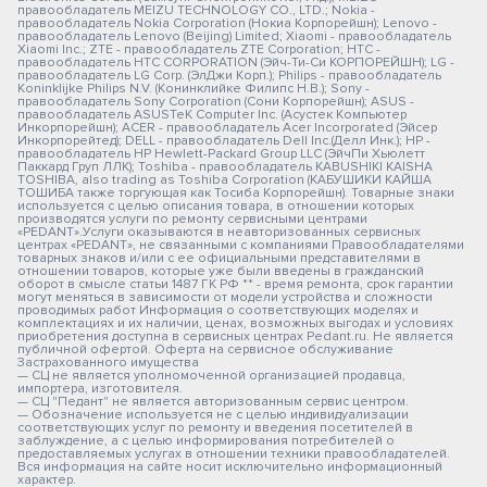
правообладатель MEIZU TECHNOLOGY CO., LTD.; Nokia -
правообладатель Nokia Corporation (Нокиа Корпорейшн); Lenovo -
правообладатель Lenovo (Beijing) Limited; Xiaomi - правообладатель
Xiaomi Inc.; ZTE - правообладатель ZTE Corporation; HTC -
правообладатель HTC CORPORATION (Эйч-Ти-Си КОРПОРЕЙШН); LG -
правообладатель LG Corp. (ЭлДжи Корп.); Philips - правообладатель
Koninklijke Philips N.V. (Конинклийке Филипс Н.В.); Sony -
правообладатель Sony Corporation (Сони Корпорейшн); ASUS -
правообладатель ASUSTeK Computer Inc. (Асустек Компьютер
Инкорпорейшн); ACER - правообладатель Acer Incorporated (Эйсер
Инкорпорейтед); DELL - правообладатель Dell Inc.(Делл Инк.); HP -
правообладатель HP Hewlett-Packard Group LLC (ЭйчПи Хьюлетт
Паккард Груп ЛЛК); Toshiba - правообладатель KABUSHIKI KAISHA
TOSHIBA, also trading as Toshiba Corporation (КАБУШИКИ КАЙША
ТОШИБА также торгующая как Тосиба Корпорейшн). Товарные знаки
используется с целью описания товара, в отношении которых
производятся услуги по ремонту сервисными центрами
«PEDANT».Услуги оказываются в неавторизованных сервисных
центрах «PEDANT», не связанными с компаниями Правообладателями
товарных знаков и/или с ее официальными представителями в
отношении товаров, которые уже были введены в гражданский
оборот в смысле статьи 1487 ГК РФ ** - время ремонта, срок гарантии
могут меняться в зависимости от модели устройства и сложности
проводимых работ Информация о соответствующих моделях и
комплектациях и их наличии, ценах, возможных выгодах и условиях
приобретения доступна в сервисных центрах Pedant.ru. Не является
публичной офертой. Оферта на сервисное обслуживание
Застрахованного имущества
— СЦ не является уполномоченной организацией продавца,
импортера, изготовителя.
— СЦ "Педант" не является авторизованным сервис центром.
— Обозначение используется не с целью индивидуализации
соответствующих услуг по ремонту и введения посетителей в
заблуждение, а с целью информирования потребителей о
предоставляемых услугах в отношении техники правообладателей.
Вся информация на сайте носит исключительно информационный
характер.