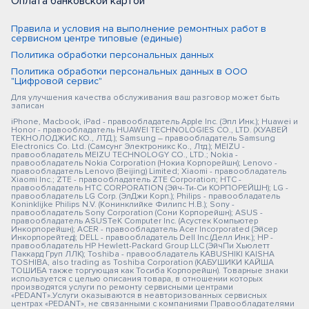
Оплата банковской картой
Правила и условия на выполнение ремонтных работ в
сервисном центре типовые (единые)
Политика обработки персональных данных
Политика обработки персональных данных в ООО
"Цифровой сервис"
Для улучшения качества обслуживания ваш разговор может быть
записан
iPhone, Macbook, iPad - правообладатель Apple Inc. (Эпл Инк.); Huawei и
Honor - правообладатель HUAWEI TECHNOLOGIES CO., LTD. (ХУАВЕЙ
ТЕКНОЛОДЖИС КО., ЛТД.); Samsung – правообладатель Samsung
Electronics Co. Ltd. (Самсунг Электроникс Ко., Лтд.); MEIZU -
правообладатель MEIZU TECHNOLOGY CO., LTD.; Nokia -
правообладатель Nokia Corporation (Нокиа Корпорейшн); Lenovo -
правообладатель Lenovo (Beijing) Limited; Xiaomi - правообладатель
Xiaomi Inc.; ZTE - правообладатель ZTE Corporation; HTC -
правообладатель HTC CORPORATION (Эйч-Ти-Си КОРПОРЕЙШН); LG -
правообладатель LG Corp. (ЭлДжи Корп.); Philips - правообладатель
Koninklijke Philips N.V. (Конинклийке Филипс Н.В.); Sony -
правообладатель Sony Corporation (Сони Корпорейшн); ASUS -
правообладатель ASUSTeK Computer Inc. (Асустек Компьютер
Инкорпорейшн); ACER - правообладатель Acer Incorporated (Эйсер
Инкорпорейтед); DELL - правообладатель Dell Inc.(Делл Инк.); HP -
правообладатель HP Hewlett-Packard Group LLC (ЭйчПи Хьюлетт
Паккард Груп ЛЛК); Toshiba - правообладатель KABUSHIKI KAISHA
TOSHIBA, also trading as Toshiba Corporation (КАБУШИКИ КАЙША
ТОШИБА также торгующая как Тосиба Корпорейшн). Товарные знаки
используется с целью описания товара, в отношении которых
производятся услуги по ремонту сервисными центрами
«PEDANT».Услуги оказываются в неавторизованных сервисных
центрах «PEDANT», не связанными с компаниями Правообладателями