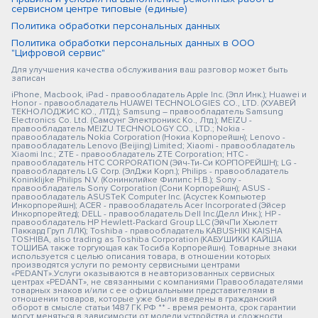
сервисном центре типовые (единые)
Политика обработки персональных данных
Политика обработки персональных данных в ООО
"Цифровой сервис"
Для улучшения качества обслуживания ваш разговор может быть
записан
iPhone, Macbook, iPad - правообладатель Apple Inc. (Эпл Инк.); Huawei и
Honor - правообладатель HUAWEI TECHNOLOGIES CO., LTD. (ХУАВЕЙ
ТЕКНОЛОДЖИС КО., ЛТД.); Samsung – правообладатель Samsung
Electronics Co. Ltd. (Самсунг Электроникс Ко., Лтд.); MEIZU -
правообладатель MEIZU TECHNOLOGY CO., LTD.; Nokia -
правообладатель Nokia Corporation (Нокиа Корпорейшн); Lenovo -
правообладатель Lenovo (Beijing) Limited; Xiaomi - правообладатель
Xiaomi Inc.; ZTE - правообладатель ZTE Corporation; HTC -
правообладатель HTC CORPORATION (Эйч-Ти-Си КОРПОРЕЙШН); LG -
правообладатель LG Corp. (ЭлДжи Корп.); Philips - правообладатель
Koninklijke Philips N.V. (Конинклийке Филипс Н.В.); Sony -
правообладатель Sony Corporation (Сони Корпорейшн); ASUS -
правообладатель ASUSTeK Computer Inc. (Асустек Компьютер
Инкорпорейшн); ACER - правообладатель Acer Incorporated (Эйсер
Инкорпорейтед); DELL - правообладатель Dell Inc.(Делл Инк.); HP -
правообладатель HP Hewlett-Packard Group LLC (ЭйчПи Хьюлетт
Паккард Груп ЛЛК); Toshiba - правообладатель KABUSHIKI KAISHA
TOSHIBA, also trading as Toshiba Corporation (КАБУШИКИ КАЙША
ТОШИБА также торгующая как Тосиба Корпорейшн). Товарные знаки
используется с целью описания товара, в отношении которых
производятся услуги по ремонту сервисными центрами
«PEDANT».Услуги оказываются в неавторизованных сервисных
центрах «PEDANT», не связанными с компаниями Правообладателями
товарных знаков и/или с ее официальными представителями в
отношении товаров, которые уже были введены в гражданский
оборот в смысле статьи 1487 ГК РФ ** - время ремонта, срок гарантии
могут меняться в зависимости от модели устройства и сложности