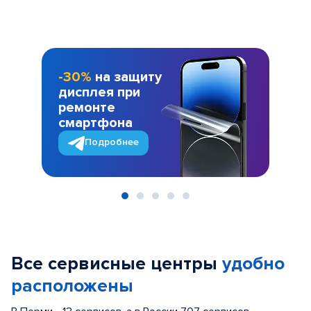
-30%
на защиту
дисплея при
ремонте
смартфона
Подробнее
Item
1
of
Все сервисные центры
удобно
5
расположены