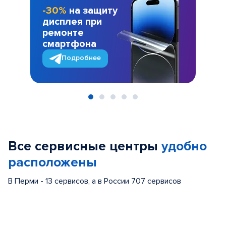
-30%
на защиту
дисплея при
ремонте
смартфона
Подробнее
Item
1
of
Все сервисные центры
удобно
5
расположены
В Перми - 13 сервисов, а в России 707 сервисов