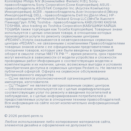
Koninklijke Philips N.V. (Конинклийке Филипс Н.В.); Sony -
правообладатель Sony Corporation (Сони Корпорейшн); ASUS -
правообладатель ASUSTeK Computer Inc. (Асустек Компьютер
Инкорпорейшн); ACER - правообладатель Acer Incorporated (Эйсер
Инкорпорейтед); DELL - правообладатель Dell Inc.(Делл Инк.); HP -
правообладатель HP Hewlett-Packard Group LLC (ЭйчПи Хьюлетт
Паккард Груп ЛЛК); Toshiba - правообладатель KABUSHIKI KAISHA
TOSHIBA, also trading as Toshiba Corporation (КАБУШИКИ КАЙША
ТОШИБА также торгующая как Тосиба Корпорейшн). Товарные знаки
используется с целью описания товара, в отношении которых
производятся услуги по ремонту сервисными центрами
«PEDANT».Услуги оказываются в неавторизованных сервисных
центрах «PEDANT», не связанными с компаниями Правообладателями
товарных знаков и/или с ее официальными представителями в
отношении товаров, которые уже были введены в гражданский
оборот в смысле статьи 1487 ГК РФ ** - время ремонта, срок гарантии
могут меняться в зависимости от модели устройства и сложности
проводимых работ Информация о соответствующих моделях и
комплектациях и их наличии, ценах, возможных выгодах и условиях
приобретения доступна в сервисных центрах Pedant.ru. Не является
публичной офертой. Оферта на сервисное обслуживание
Застрахованного имущества
— СЦ не является уполномоченной организацией продавца,
импортера, изготовителя.
— СЦ "Педант" не является авторизованным сервис центром.
— Обозначение используется не с целью индивидуализации
соответствующих услуг по ремонту и введения посетителей в
заблуждение, а с целью информирования потребителей о
предоставляемых услугах в отношении техники правообладателей.
Вся информация на сайте носит исключительно информационный
характер.
© 2026 pedant-perm.ru
Любое использование либо копирование материалов сайта,
элементов дизайна и оформления не допускается.