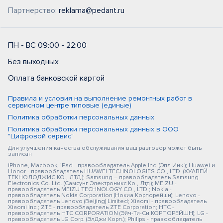
Партнерство:
reklama@pedant.ru
ПН - ВС 09:00 - 22:00
Без выходных
Оплата банковской картой
Правила и условия на выполнение ремонтных работ в
сервисном центре типовые (единые)
Политика обработки персональных данных
Политика обработки персональных данных в ООО
"Цифровой сервис"
Для улучшения качества обслуживания ваш разговор может быть
записан
iPhone, Macbook, iPad - правообладатель Apple Inc. (Эпл Инк.); Huawei и
Honor - правообладатель HUAWEI TECHNOLOGIES CO., LTD. (ХУАВЕЙ
ТЕКНОЛОДЖИС КО., ЛТД.); Samsung – правообладатель Samsung
Electronics Co. Ltd. (Самсунг Электроникс Ко., Лтд.); MEIZU -
правообладатель MEIZU TECHNOLOGY CO., LTD.; Nokia -
правообладатель Nokia Corporation (Нокиа Корпорейшн); Lenovo -
правообладатель Lenovo (Beijing) Limited; Xiaomi - правообладатель
Xiaomi Inc.; ZTE - правообладатель ZTE Corporation; HTC -
правообладатель HTC CORPORATION (Эйч-Ти-Си КОРПОРЕЙШН); LG -
правообладатель LG Corp. (ЭлДжи Корп.); Philips - правообладатель