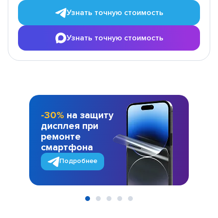
Узнать точную стоимость
Узнать точную стоимость
-30%
на защиту
дисплея при
ремонте
смартфона
Подробнее
Item