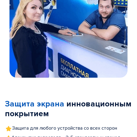
Item
1
of
Защита экрана
инновационным
5
покрытием
Защита для любого устройства со всех сторон