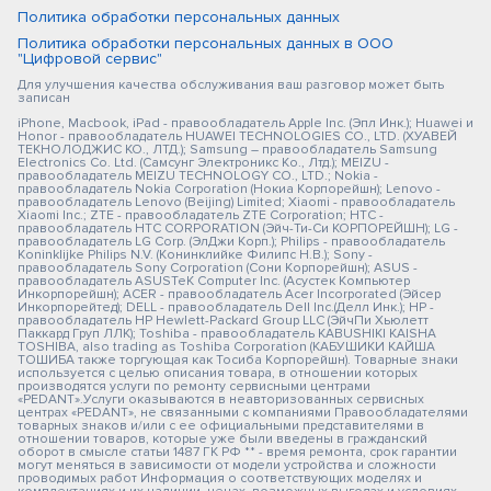
Политика обработки персональных данных
Политика обработки персональных данных в ООО
"Цифровой сервис"
Для улучшения качества обслуживания ваш разговор может быть
записан
iPhone, Macbook, iPad - правообладатель Apple Inc. (Эпл Инк.); Huawei и
Honor - правообладатель HUAWEI TECHNOLOGIES CO., LTD. (ХУАВЕЙ
ТЕКНОЛОДЖИС КО., ЛТД.); Samsung – правообладатель Samsung
Electronics Co. Ltd. (Самсунг Электроникс Ко., Лтд.); MEIZU -
правообладатель MEIZU TECHNOLOGY CO., LTD.; Nokia -
правообладатель Nokia Corporation (Нокиа Корпорейшн); Lenovo -
правообладатель Lenovo (Beijing) Limited; Xiaomi - правообладатель
Xiaomi Inc.; ZTE - правообладатель ZTE Corporation; HTC -
правообладатель HTC CORPORATION (Эйч-Ти-Си КОРПОРЕЙШН); LG -
правообладатель LG Corp. (ЭлДжи Корп.); Philips - правообладатель
Koninklijke Philips N.V. (Конинклийке Филипс Н.В.); Sony -
правообладатель Sony Corporation (Сони Корпорейшн); ASUS -
правообладатель ASUSTeK Computer Inc. (Асустек Компьютер
Инкорпорейшн); ACER - правообладатель Acer Incorporated (Эйсер
Инкорпорейтед); DELL - правообладатель Dell Inc.(Делл Инк.); HP -
правообладатель HP Hewlett-Packard Group LLC (ЭйчПи Хьюлетт
Паккард Груп ЛЛК); Toshiba - правообладатель KABUSHIKI KAISHA
TOSHIBA, also trading as Toshiba Corporation (КАБУШИКИ КАЙША
ТОШИБА также торгующая как Тосиба Корпорейшн). Товарные знаки
используется с целью описания товара, в отношении которых
производятся услуги по ремонту сервисными центрами
«PEDANT».Услуги оказываются в неавторизованных сервисных
центрах «PEDANT», не связанными с компаниями Правообладателями
товарных знаков и/или с ее официальными представителями в
отношении товаров, которые уже были введены в гражданский
оборот в смысле статьи 1487 ГК РФ ** - время ремонта, срок гарантии
могут меняться в зависимости от модели устройства и сложности
проводимых работ Информация о соответствующих моделях и