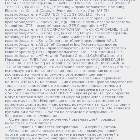
Honor - правообладатель HUAWEI TECHNOLOGIES CO., LTD. (ХУАВЕЙ
ТЕКНОЛОДЖИС КО., ЛТД.); Samsung – правообладатель Samsung
Electronics Co. Ltd. (Самсунг Электроникс Ко., Лтд.); MEIZU -
правообладатель MEIZU TECHNOLOGY CO., LTD.; Nokia -
правообладатель Nokia Corporation (Нокиа Корпорейшн); Lenovo -
правообладатель Lenovo (Beijing) Limited; Xiaomi - правообладатель
Xiaomi Inc.; ZTE - правообладатель ZTE Corporation; HTC -
правообладатель HTC CORPORATION (Эйч-Ти-Си КОРПОРЕЙШН); LG -
правообладатель LG Corp. (ЭлДжи Корп.); Philips - правообладатель
Koninklijke Philips N.V. (Конинклийке Филипс Н.В.); Sony -
правообладатель Sony Corporation (Сони Корпорейшн); ASUS -
правообладатель ASUSTeK Computer Inc. (Асустек Компьютер
Инкорпорейшн); ACER - правообладатель Acer Incorporated (Эйсер
Инкорпорейтед); DELL - правообладатель Dell Inc.(Делл Инк.); HP -
правообладатель HP Hewlett-Packard Group LLC (ЭйчПи Хьюлетт
Паккард Груп ЛЛК); Toshiba - правообладатель KABUSHIKI KAISHA
TOSHIBA, also trading as Toshiba Corporation (КАБУШИКИ КАЙША
ТОШИБА также торгующая как Тосиба Корпорейшн). Товарные знаки
используется с целью описания товара, в отношении которых
производятся услуги по ремонту сервисными центрами
«PEDANT».Услуги оказываются в неавторизованных сервисных
центрах «PEDANT», не связанными с компаниями Правообладателями
товарных знаков и/или с ее официальными представителями в
отношении товаров, которые уже были введены в гражданский
оборот в смысле статьи 1487 ГК РФ ** - время ремонта, срок гарантии
могут меняться в зависимости от модели устройства и сложности
проводимых работ Информация о соответствующих моделях и
комплектациях и их наличии, ценах, возможных выгодах и условиях
приобретения доступна в сервисных центрах Pedant.ru. Не является
публичной офертой. Оферта на сервисное обслуживание
Застрахованного имущества
— СЦ не является уполномоченной организацией продавца,
импортера, изготовителя.
— СЦ "Педант" не является авторизованным сервис центром.
— Обозначение используется не с целью индивидуализации
соответствующих услуг по ремонту и введения посетителей в
заблуждение, а с целью информирования потребителей о