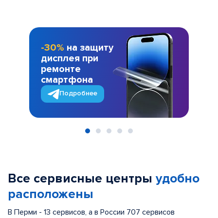
-30%
на защиту
дисплея при
ремонте
смартфона
Подробнее
Item
1
of
Все сервисные центры
удобно
5
расположены
В Перми - 13 сервисов, а в России 707 сервисов