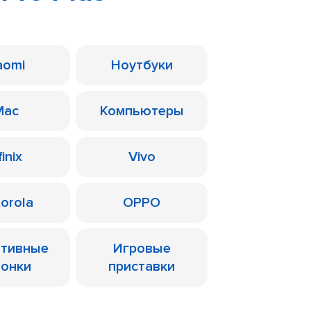
aomi
Ноутбуки
Mac
Компьютеры
finix
Vivo
orola
OPPO
ативные
Игровые
лонки
приставки