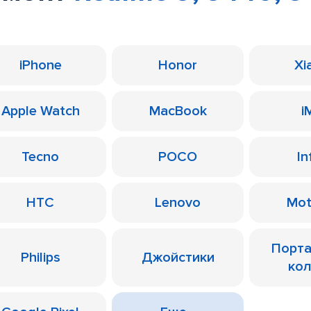
iPhone
Honor
Xi
Apple Watch
MacBook
i
Tecno
POCO
In
HTC
Lenovo
Mot
Порт
Philips
Джойстики
ко