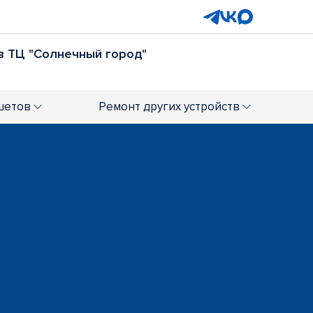
ив ТЦ "Солнечный город"
Комсомольская площадь
+7 (342) 206-01-57
шетов
Ремонт
других устройств
ирка
ТЦ "Луч"
21-27
+7 (342) 205-56-43
ет"
6-20-84