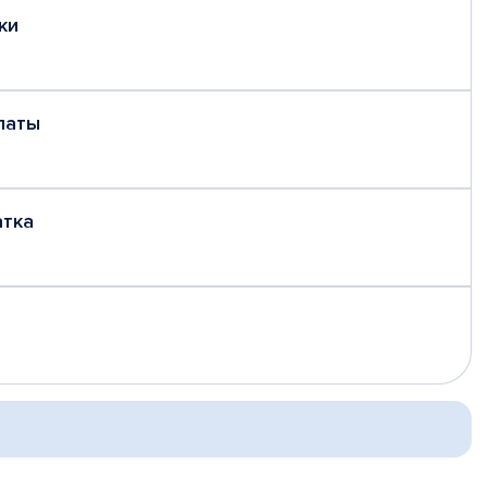
ки
латы
атка