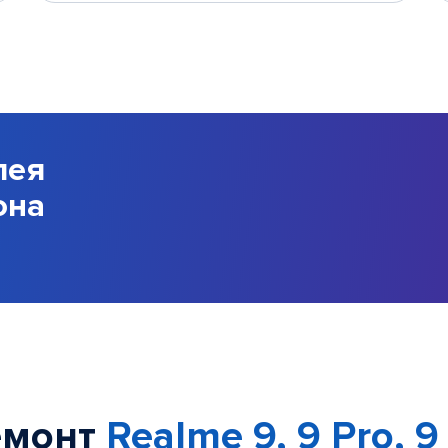
лея
она
емонт
Realme 9, 9 Pro, 9