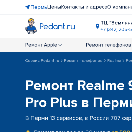
Цены
Контакты и адреса
О компан
Пермь
ТЦ "Землян
+7 (342) 205-
ТЦ "Браво
+7 (342) 206
Ремонт
Apple
Ремонт
телефонов
ост. "Пле
+7 (342) 20
Сервис Pedant.ru
Ремонт телефонов
Realme
Рем
ТЦ "Столи
+7 (342) 20
Ремонт Realme 9
Pro Plus в Перм
В Перми 13 сервисов, в России 707 се