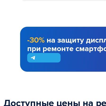
-30%
на защиту дисп
при ремонте смартф
Доступные цены на р