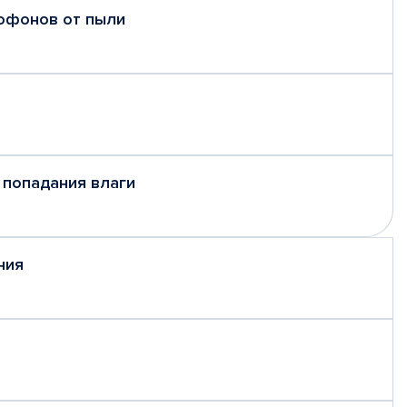
рофонов от пыли
 попадания влаги
ния