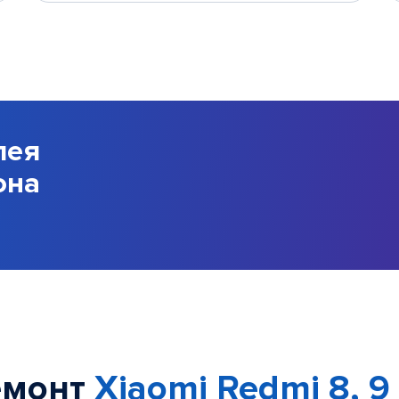
лея
она
емонт
Xiaomi Redmi 8, 9