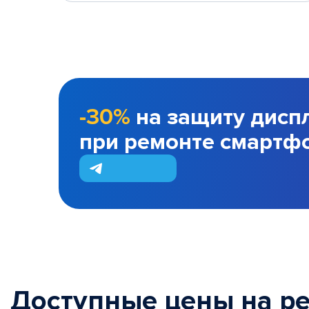
-30%
на защиту дисп
при ремонте смартф
Доступные цены на р