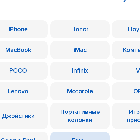
iPhone
Honor
Ноу
MacBook
iMac
Комп
POCO
Infinix
V
Lenovo
Motorola
O
Портативные
Иг
Джойстики
колонки
при