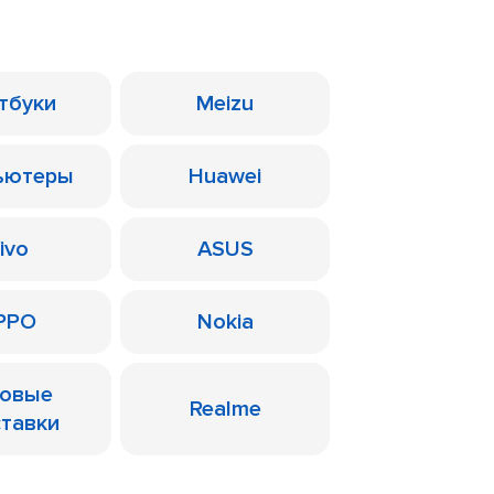
тбуки
Meizu
ьютеры
Huawei
ivo
ASUS
PPO
Nokia
ровые
Realme
ставки