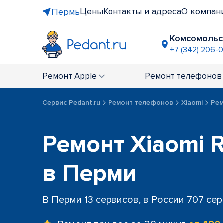
Цены
Контакты и адреса
О компан
Пермь
Комсомольс
+7 (342) 206-0
Напротив 
+7 (342) 206
Ремонт
Apple
Ремонт
телефонов
ТЦ "Земля
+7 (342) 20
Сервис Pedant.ru
Ремонт телефонов
Xiaomi
Рем
ТЦ "Столи
+7 (342) 20
Ремонт Xiaomi R
в Перми
В Перми 13 сервисов, в России 707 се