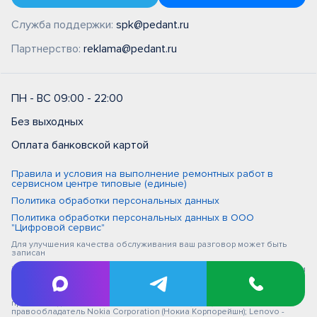
Служба поддержки:
spk@pedant.ru
Партнерство:
reklama@pedant.ru
ПН - ВС 09:00 - 22:00
Без выходных
Оплата банковской картой
Правила и условия на выполнение ремонтных работ в
сервисном центре типовые (единые)
Политика обработки персональных данных
Политика обработки персональных данных в ООО
"Цифровой сервис"
Для улучшения качества обслуживания ваш разговор может быть
записан
iPhone, Macbook, iPad - правообладатель Apple Inc. (Эпл Инк.); Huawei и
Honor - правообладатель HUAWEI TECHNOLOGIES CO., LTD. (ХУАВЕЙ
ТЕКНОЛОДЖИС КО., ЛТД.); Samsung – правообладатель Samsung
Electronics Co. Ltd. (Самсунг Электроникс Ко., Лтд.); MEIZU -
правообладатель MEIZU TECHNOLOGY CO., LTD.; Nokia -
правообладатель Nokia Corporation (Нокиа Корпорейшн); Lenovo -