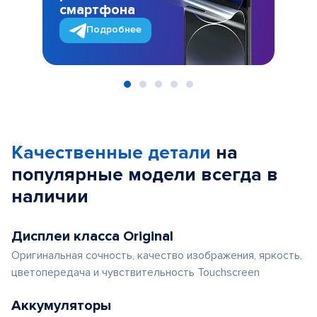
смартфона
Подробнее
Item
1
of
Качественные детали
на
5
популярные
модели
всегда в
наличии
Дисплеи класса Original
Оригинальная сочность, качество изображения, яркость,
цветопередача и чувствительность Touchscreen
Аккумуляторы