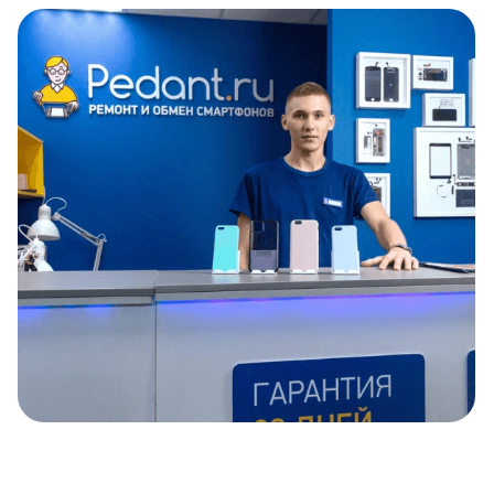
Item
1
of